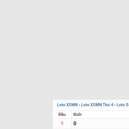
Loto XSMN
-
Loto XSMN Thứ 4
-
Loto S
Đầu
Đuôi
0
0