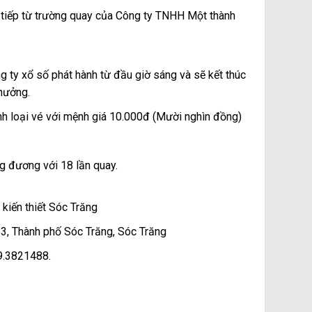
tiếp từ trường quay của Công ty TNHH Một thành
 ty xổ số phát hành từ đầu giờ sáng và sẽ kết thúc
thưởng.
ành loại vé với mệnh giá 10.000đ (Mười nghìn đồng)
g đương với 18 lần quay.
kiến thiết Sóc Trăng
 3, Thành phố Sóc Trăng, Sóc Trăng
9.3821488.