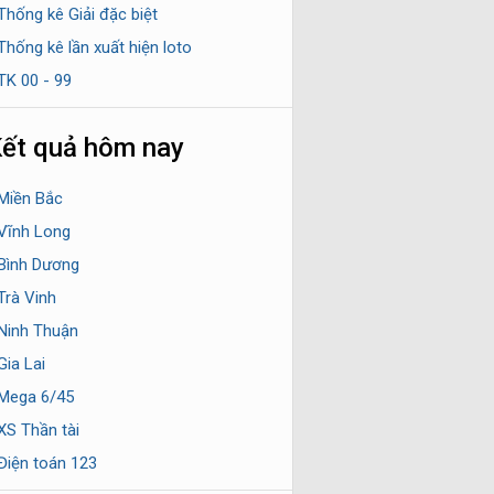
Thống kê Giải đặc biệt
Thống kê lần xuất hiện loto
TK 00 - 99
ết quả hôm nay
Miền Bắc
Vĩnh Long
Bình Dương
Trà Vinh
Ninh Thuận
Gia Lai
Mega 6/45
XS Thần tài
Điện toán 123