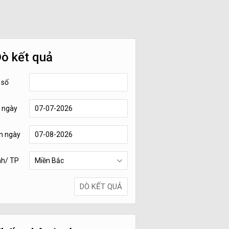
ò kết quả
 số
 ngày
n ngày
nh/ TP