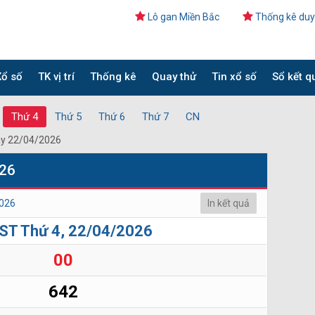
Lô gan Miền Bắc
Thống kê duy
Xổ số
TK vị trí
Thống kê
Quay thử
Tin xổ số
Sổ kết q
Thứ 4
Thứ 5
Thứ 6
Thứ 7
CN
ày 22/04/2026
026
026
In kết quả
ST Thứ 4, 22/04/2026
00
642