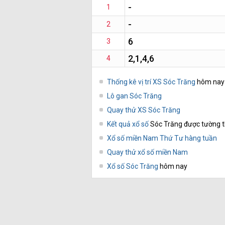
-
1
-
2
6
3
2,1,4,6
4
Thống kê vị trí XS Sóc Trăng
hôm nay
Lô gan Sóc Trăng
Quay thử XS Sóc Trăng
Kết quả xổ số
Sóc Trăng được tường t
Xổ số miền Nam Thứ Tư hàng tuần
Quay thử xổ số miền Nam
Xổ số Sóc Trăng
hôm nay