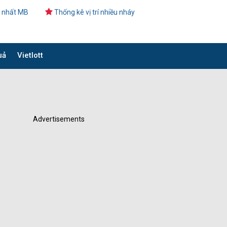
 nhất MB
Thống kê vị trí nhiều nháy
uả
Vietlott
Advertisements