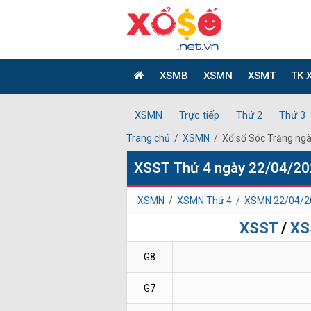
XSMB
XSMN
XSMT
TK 
XSMN
Trực tiếp
Thứ 2
Thứ 3
Trang chủ
XSMN
Xổ số Sóc Trăng ng
XSST Thứ 4 ngày 22/04/2
XSMN
XSMN Thứ 4
XSMN 22/04/2
XSST
/
XS
G8
G7