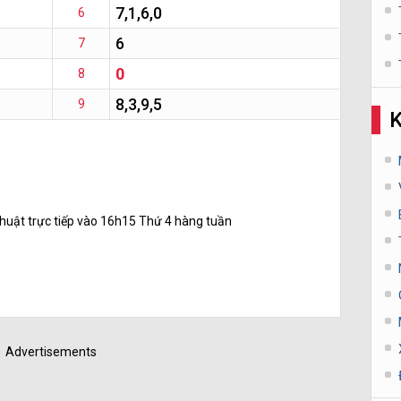
7,1,6,0
6
6
7
0
8
8,3,9,5
9
K
huật trực tiếp vào 16h15 Thứ 4 hàng tuần
Advertisements