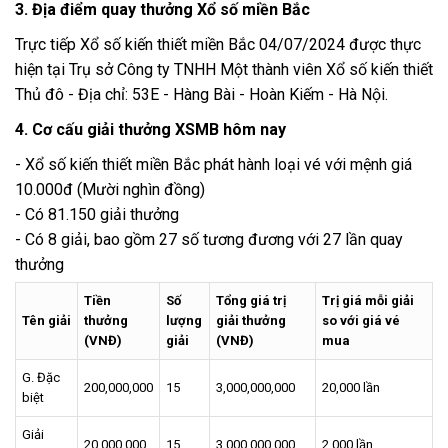
3. Địa điểm quay thưởng Xổ số miền Bắc
Trực tiếp Xổ số kiến thiết miền Bắc 04/07/2024 được thực
hiện tại Trụ sở Công ty TNHH Một thành viên Xổ số kiến thiết
Thủ đô - Địa chỉ: 53E - Hàng Bài - Hoàn Kiếm - Hà Nội.
4. Cơ cấu giải thưởng XSMB hôm nay
- Xổ số kiến thiết miền Bắc phát hành loại vé với mệnh giá
10.000đ (Mười nghìn đồng)
- Có 81.150 giải thưởng
- Có 8 giải, bao gồm 27 số tương đương với 27 lần quay
thưởng
Tiền
Số
Tổng giá trị
Trị giá mỗi giải
Tên giải
thưởng
lượng
giải thưởng
so với giá vé
(VNĐ)
giải
(VNĐ)
mua
G. Đặc
200,000,000
15
3,000,000,000
20,000 lần
biệt
Giải
20,000,000
15
3,000,000,000
2,000 lần