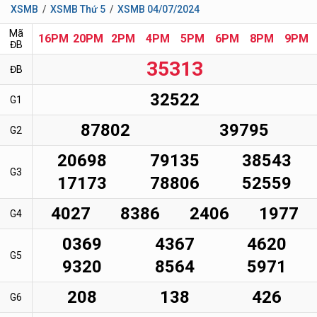
XSMB
XSMB Thứ 5
XSMB 04/07/2024
Mã
16PM
20PM
2PM
4PM
5PM
6PM
8PM
9PM
ĐB
35313
ĐB
32522
G1
87802
39795
G2
20698
79135
38543
G3
17173
78806
52559
4027
8386
2406
1977
G4
0369
4367
4620
G5
9320
8564
5971
208
138
426
G6