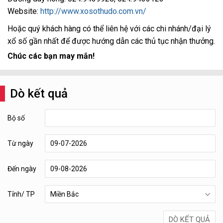
Website:
http://www.xosothudo.com.vn/
Hoặc quý khách hàng có thể liên hệ với các chi nhánh/đại lý
xổ số gần nhất để được hướng dẫn các thủ tục nhận thưởng.
Chúc các bạn may mắn!
Dò kết quả
Bộ số
Từ ngày
Đến ngày
Tỉnh/ TP