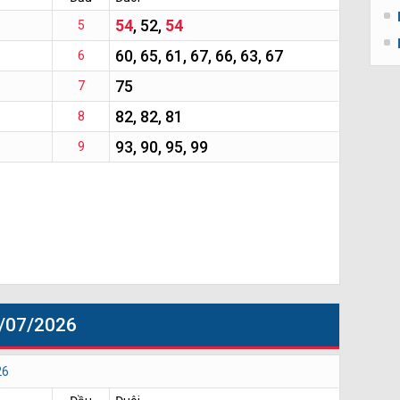
54
, 52,
54
5
60, 65, 61, 67, 66, 63, 67
6
75
7
82, 82, 81
8
93, 90, 95, 99
9
6/07/2026
26