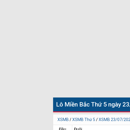
Lô Miền Bắc Thứ 5 ngày 2
XSMB
/
XSMB Thứ 5
/
XSMB 23/07/20
Đầu
Đuôi