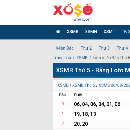
XSMB
XSMN
XSMT
TK 
Miền Bắc
Thứ 2
Thứ 3
Thứ 4
Trang chủ
XSMB
Loto miền Bắc Thứ 
XSMB Thứ 5 - Bảng Loto M
XSMB
/
XSMB Thứ 5
/
XSMB 06/08/20
Đầu
Đuôi
06, 04, 06, 04, 01, 06
0
19, 18, 13
1
20, 20
2