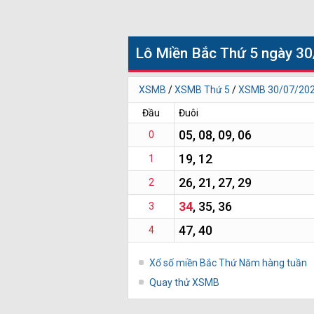
Lô Miền Bắc Thứ 5 ngày 3
XSMB
/
XSMB Thứ 5
/
XSMB 30/07/20
Đầu
Đuôi
05, 08, 09, 06
0
19, 12
1
26, 21, 27, 29
2
34
, 35, 36
3
47, 40
4
Xổ số miền Bắc Thứ Năm hàng tuần
Quay thử XSMB