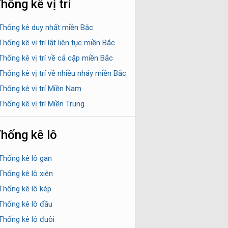
hống kê vị trí
Thống kê duy nhất miền Bắc
Thống kê vị trí lật liên tục miền Bắc
Thống kê vị trí về cả cặp miền Bắc
Thống kê vị trí về nhiều nháy miền Bắc
Thống kê vị trí Miền Nam
Thống kê vị trí Miền Trung
hống kê lô
Thống kê lô gan
Thống kê lô xiên
Thống kê lô kép
Thống kê lô đầu
Thống kê lô đuôi