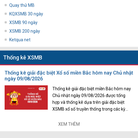
Quay thử MB
KQXSMB 30 ngày
XSMB 90 ngày
XSMB 200 ngày
Ketqua net
Thống kê XSMB
Thống kê giải đặc biệt Xổ số miền Bắc hôm nay Chủ nhật
ngày 09/08/2026
Thống kê giải đặc biệt miền Bắc hôm nay
Chủ nhật ngày 09/08/2026 được tổng
hợp và thống kê dựa trên giải đặc biệt
XSMB xổ số truyền thống trong các kỳ
quay thưởng của các ngày trước, tuần
trước, tháng trước, các năm trước
XEM THÊM