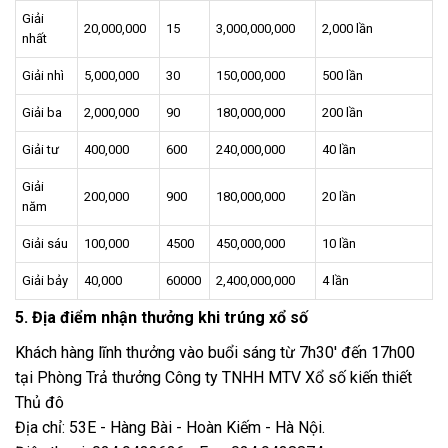
Giải
20,000,000
15
3,000,000,000
2,000 lần
nhất
Giải nhì
5,000,000
30
150,000,000
500 lần
Giải ba
2,000,000
90
180,000,000
200 lần
Giải tư
400,000
600
240,000,000
40 lần
Giải
200,000
900
180,000,000
20 lần
năm
Giải sáu
100,000
4500
450,000,000
10 lần
Giải bảy
40,000
60000
2,400,000,000
4 lần
5. Địa điểm nhận thưởng khi trúng xổ số
Khách hàng lĩnh thưởng vào buổi sáng từ 7h30' đến 17h00
tại Phòng Trả thưởng Công ty TNHH MTV Xổ số kiến thiết
Thủ đô
Địa chỉ: 53E - Hàng Bài - Hoàn Kiếm - Hà Nội.