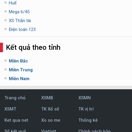
Huế
Mega 6/45
XS Thần tài
Điện toán 123
Kết quả theo tỉnh
Miền Bắc
Miền Trung
Miền Nam
Trang chủ
XSMB
XSMN
XSMT
TK Xổ số
TK vị trí
Ket qua net
Xo so me
Thống kê
Sổ kết quả
Vietlott
Chính sách bảo