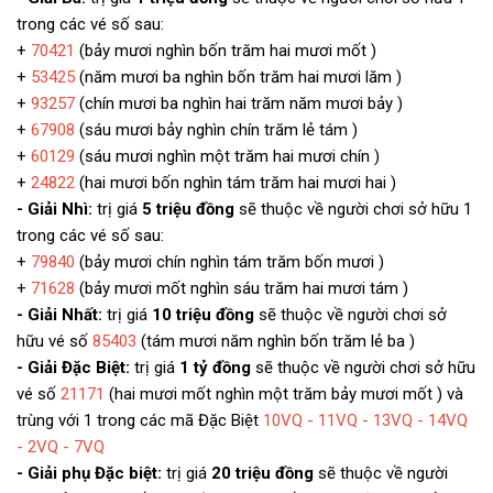
trong các vé số sau:
+
70421
(bảy mươi nghìn bốn trăm hai mươi mốt )
+
53425
(năm mươi ba nghìn bốn trăm hai mươi lăm )
+
93257
(chín mươi ba nghìn hai trăm năm mươi bảy )
+
67908
(sáu mươi bảy nghìn chín trăm lẻ tám )
+
60129
(sáu mươi nghìn một trăm hai mươi chín )
+
24822
(hai mươi bốn nghìn tám trăm hai mươi hai )
- Giải Nhì:
trị giá
5 triệu đồng
sẽ thuộc về người chơi sở hữu 1
trong các vé số sau:
+
79840
(bảy mươi chín nghìn tám trăm bốn mươi )
+
71628
(bảy mươi mốt nghìn sáu trăm hai mươi tám )
- Giải Nhất:
trị giá
10 triệu đồng
sẽ thuộc về người chơi sở
hữu vé số
85403
(tám mươi năm nghìn bốn trăm lẻ ba )
- Giải Đặc Biệt:
trị giá
1 tỷ đồng
sẽ thuộc về người chơi sở hữu
vé số
21171
(hai mươi mốt nghìn một trăm bảy mươi mốt ) và
trùng với 1 trong các mã Đặc Biệt
10VQ - 11VQ - 13VQ - 14VQ
- 2VQ - 7VQ
- Giải phụ Đặc biệt:
trị giá
20 triệu đồng
sẽ thuộc về người