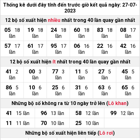
Thống kê dưới đây tính đến trước giờ kết quả ngày: 27-07-
2023
12 bộ số xuất hiện
nhiều
nhất trong 40 lần quay gần nhất
05
19
24
60
83
08
18
18
18
18
18
17
lần
lần
lần
lần
lần
lần
57
61
95
06
22
42
17
17
17
16
16
16
lần
lần
lần
lần
lần
lần
12 bộ số xuất hiện
ít
nhất trong 40 lần quay gần nhất
41
00
77
11
27
45
2
3
3
5
5
5
lần
lần
lần
lần
lần
lần
86
10
25
31
63
65
5
6
6
6
6
6
lần
lần
lần
lần
lần
lần
Những bộ số không ra từ 10 ngày trở lên (
Lô khan
)
41
96
58
99
15 lần
13 lần
12 lần
12 lần
11
70
25
11 lần
10 lần
10 lần
Những bộ số xuất hiện liên tiếp (
Lô rơi
)