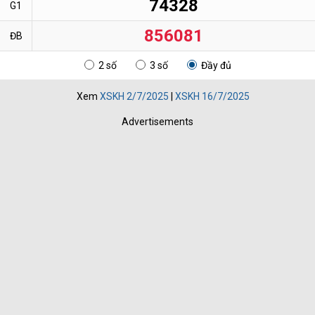
74328
G1
856081
ĐB
2 số
3 số
Đầy đủ
Xem
XSKH 2/7/2025
|
XSKH 16/7/2025
Advertisements