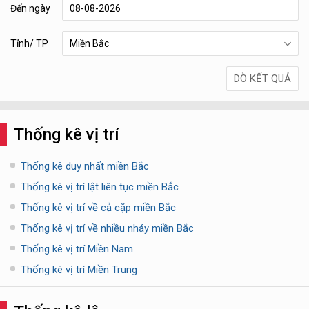
Đến ngày
Tỉnh/ TP
Thống kê vị trí
Thống kê duy nhất miền Bắc
Thống kê vị trí lật liên tục miền Bắc
Thống kê vị trí về cả cặp miền Bắc
Thống kê vị trí về nhiều nháy miền Bắc
Thống kê vị trí Miền Nam
Thống kê vị trí Miền Trung