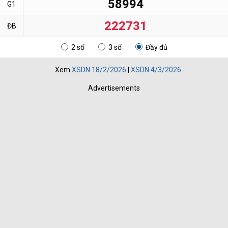
58994
G1
222731
ĐB
2 số
3 số
Đầy đủ
Xem
XSDN 18/2/2026
|
XSDN 4/3/2026
Advertisements