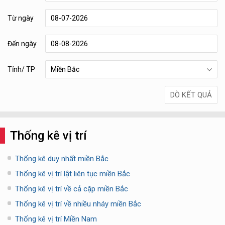
Từ ngày
Đến ngày
Tỉnh/ TP
Thống kê vị trí
Thống kê duy nhất miền Bắc
Thống kê vị trí lật liên tục miền Bắc
Thống kê vị trí về cả cặp miền Bắc
Thống kê vị trí về nhiều nháy miền Bắc
Thống kê vị trí Miền Nam