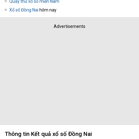
Quay thử xổ số miền Nam
Xổ số Đồng Nai
hôm nay
Advertisements
Thông tin Kết quả xổ số Đồng Nai