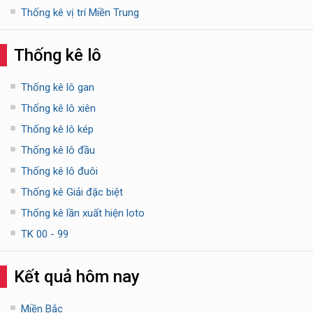
Thống kê vị trí Miền Trung
Thống kê lô
Thống kê lô gan
Thống kê lô xiên
Thống kê lô kép
Thống kê lô đầu
Thống kê lô đuôi
Thống kê Giải đặc biệt
Thống kê lần xuất hiện loto
TK 00 - 99
Kết quả hôm nay
Miền Bắc