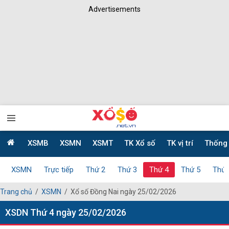
Advertisements
XSMB
XSMN
XSMT
TK Xổ số
TK vị trí
Thống
XSMN
Trực tiếp
Thứ 2
Thứ 3
Thứ 4
Thứ 5
Thứ 
Trang chủ
XSMN
Xổ số Đồng Nai ngày 25/02/2026
XSDN Thứ 4 ngày 25/02/2026