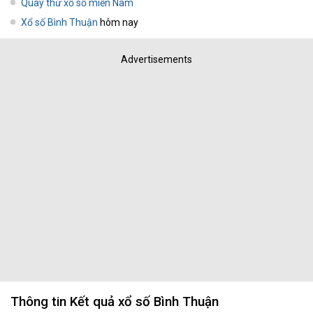
Quay thử xổ số miền Nam
Xổ số Bình Thuận
hôm nay
Advertisements
Thông tin Kết quả xổ số Bình Thuận