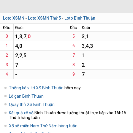
Loto XSMN
-
Loto XSMN Thứ 5
-
Loto Bình Thuận
Đầu
Đuôi
Đầu
Đuôi
1,3,7,
0
3,1
0
5
4,0
3,4,3
1
6
2,2,5
1
2
7
7
2
3
8
-
7
4
9
Thống kê vị trí XS Bình Thuận
hôm nay
Lô gan Bình Thuận
Quay thử XS Bình Thuận
Kết quả xổ số
Bình Thuận được tường thuật trực tiếp vào 16h15
Thứ 5 hàng tuần
Xổ số miền Nam Thứ Năm hàng tuần