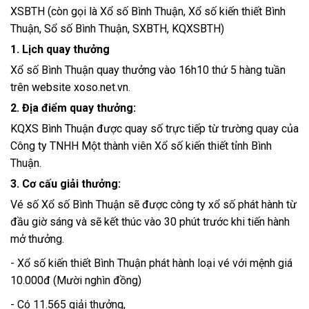
XSBTH (còn gọi là Xổ số Bình Thuận, Xổ số kiến thiết Bình
Thuận, Sổ số Bình Thuận, SXBTH, KQXSBTH)
1. Lịch quay thưởng
Xổ số Bình Thuận quay thưởng vào 16h10 thứ 5 hàng tuần
trên website xoso.net.vn.
2. Địa điểm quay thưởng:
KQXS Bình Thuận được quay số trực tiếp từ trường quay của
Công ty TNHH Một thành viên Xổ số kiến thiết tỉnh Bình
Thuận.
3. Cơ cấu giải thưởng:
Vé số Xổ số Bình Thuận sẽ được công ty xổ số phát hành từ
đầu giờ sáng và sẽ kết thúc vào 30 phút trước khi tiến hành
mở thưởng.
- Xổ số kiến thiết Bình Thuận phát hành loại vé với mệnh giá
10.000đ (Mười nghìn đồng)
- Có 11.565 giải thưởng,