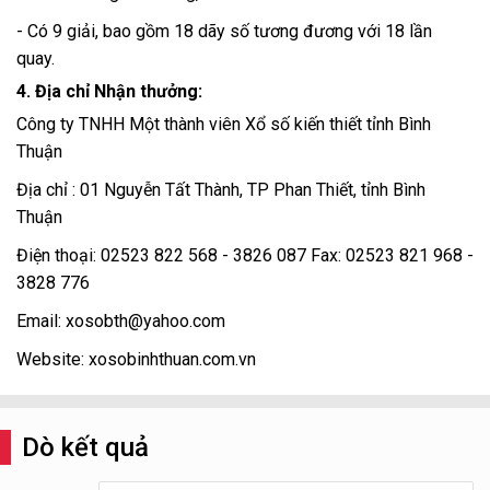
- Có 9 giải, bao gồm 18 dãy số tương đương với 18 lần
quay.
4. Địa chỉ Nhận thưởng:
Công ty TNHH Một thành viên Xổ số kiến thiết tỉnh Bình
Thuận
Địa chỉ : 01 Nguyễn Tất Thành, TP Phan Thiết, tỉnh Bình
Thuận
Điện thoại: 02523 822 568 - 3826 087 Fax: 02523 821 968 -
3828 776
Email: xosobth@yahoo.com
Website: xosobinhthuan.com.vn
Dò kết quả