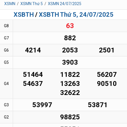
XSMN
XSMN Thứ 5
XSMN 24/07/2025
XSBTH
/
XSBTH Thứ 5, 24/07/2025
63
G8
882
G7
4214
2053
2501
G6
3903
G5
51464
11822
56207
54637
13263
90510
G4
32622
53997
53871
G3
98825
G2