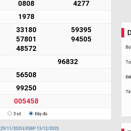
0808
4277
1978
33180
59395
D
57801
94505
48572
Bộ
96832
Từ
56508
Đế
99250
Tỉ
005458
3 số
Đầy đủ
 29/11/2025
|
XSBP 13/12/2025