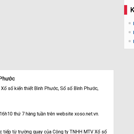
K
 Phước
 Xổ số kiến thiết Bình Phước, Sổ số Bình Phước,
6h10 thứ 7 hàng tuần trên website xoso.net.vn.
c tiếp từ trường quay của Công ty TNHH MTV Xổ số