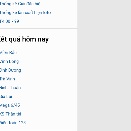
Thống kê Giải đặc biệt
Thống kê lần xuất hiện loto
TK 00 - 99
ết quả hôm nay
Miền Bắc
Vĩnh Long
Bình Dương
Trà Vinh
Ninh Thuận
Gia Lai
Mega 6/45
XS Thần tài
Điện toán 123