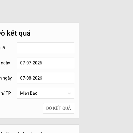
ò kết quả
 số
 ngày
n ngày
nh/ TP