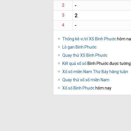
-
2
2
3
-
4
Thống kê vị trí XS Bình Phước
hôm na
Lô gan Bình Phước
Quay thử XS Bình Phước
Kết quả xổ số
Bình Phước được tường 
Xổ số miền Nam Thứ Bảy hàng tuần
Quay thử xổ số miền Nam
Xổ số Bình Phước
hôm nay