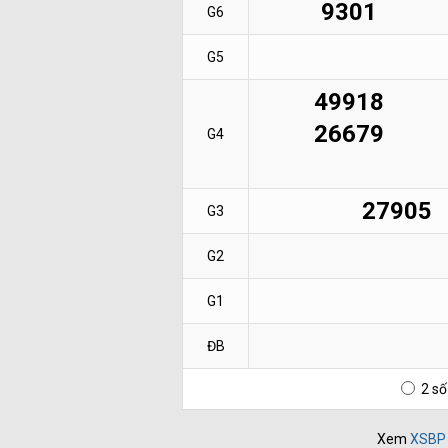
9301
G6
G5
49918
26679
G4
27905
G3
G2
G1
ĐB
2 số
Xem
XSBP