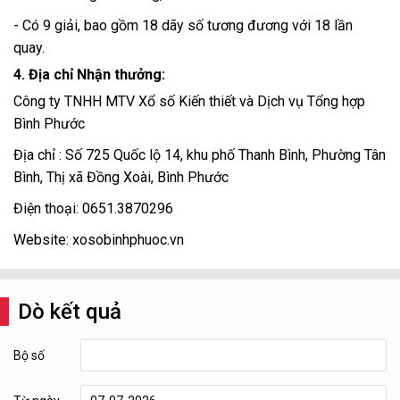
- Có 9 giải, bao gồm 18 dãy số tương đương với 18 lần
quay.
4. Địa chỉ Nhận thưởng:
Công ty TNHH MTV Xổ số Kiến thiết và Dịch vụ Tổng hợp
Bình Phước
Địa chỉ : Số 725 Quốc lộ 14, khu phố Thanh Bình, Phường Tân
Bình, Thị xã Đồng Xoài, Bình Phước
Điện thoại: 0651.3870296
Website: xosobinhphuoc.vn
Dò kết quả
Bộ số