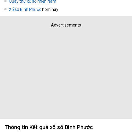
Quay thử xổ số miền Nam
Xổ số Bình Phước
hôm nay
Advertisements
Thông tin Kết quả xổ số Bình Phước