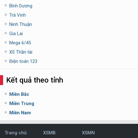
Bình Dương
Trà Vinh
Ninh Thuận
Gia Lai
Mega 6/45
XS Thần tài
Điện toán 123
Kết quả theo tỉnh
Miền Bắc
Miền Trung
Miền Nam
Trang chủ
XSMB
XSMN