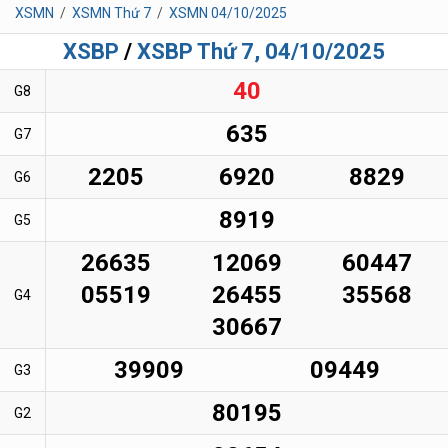
XSMN
XSMN Thứ 7
XSMN 04/10/2025
XSBP
/
XSBP Thứ 7, 04/10/2025
40
G8
635
G7
2205
6920
8829
G6
8919
G5
26635
12069
60447
05519
26455
35568
G4
30667
39909
09449
G3
80195
G2