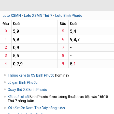
Loto XSMN
-
Loto XSMN Thứ 7
-
Loto Bình Phước
Đầu
Đuôi
Đầu
Đuôi
5,9
5,4
0
5
9,9
9,8,7
1
6
0,9
-
2
7
5,5
-
3
8
0,7,9
5,
1
4
9
Thống kê vị trí XS Bình Phước
hôm nay
Lô gan Bình Phước
Quay thử XS Bình Phước
Kết quả xổ số
Bình Phước được tường thuật trực tiếp vào 16h15
Thứ 7 hàng tuần
Xổ số miền Nam Thứ Bảy hàng tuần