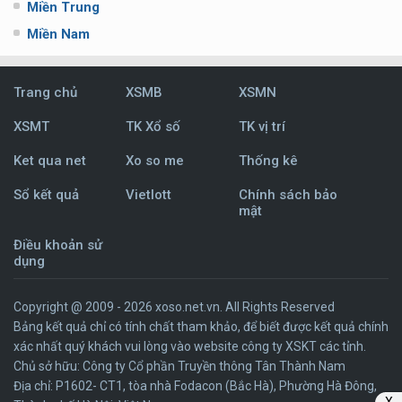
Miền Trung
Miền Nam
Trang chủ
XSMB
XSMN
XSMT
TK Xổ số
TK vị trí
Ket qua net
Xo so me
Thống kê
Sổ kết quả
Vietlott
Chính sách bảo
mật
Điều khoản sử
dụng
Copyright @ 2009 - 2026 xoso.net.vn. All Rights Reserved
Bảng kết quả chỉ có tính chất tham khảo, để biết được kết quả chính
xác nhất quý khách vui lòng vào website công ty XSKT các tỉnh.
Chủ sở hữu: Công ty Cổ phần Truyền thông Tân Thành Nam
Địa chỉ: P1602- CT1, tòa nhà Fodacon (Bắc Hà), Phường Hà Đông,