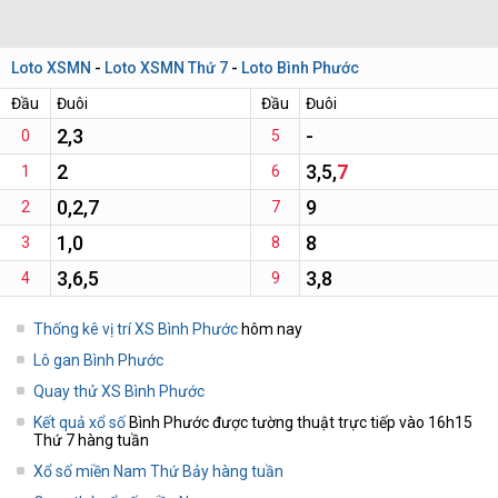
Loto XSMN
-
Loto XSMN Thứ 7
-
Loto Bình Phước
Đầu
Đuôi
Đầu
Đuôi
2,3
-
0
5
2
3,5,
7
1
6
0,2,7
9
2
7
1,0
8
3
8
3,6,5
3,8
4
9
Thống kê vị trí XS Bình Phước
hôm nay
Lô gan Bình Phước
Quay thử XS Bình Phước
Kết quả xổ số
Bình Phước được tường thuật trực tiếp vào 16h15
Thứ 7 hàng tuần
Xổ số miền Nam Thứ Bảy hàng tuần