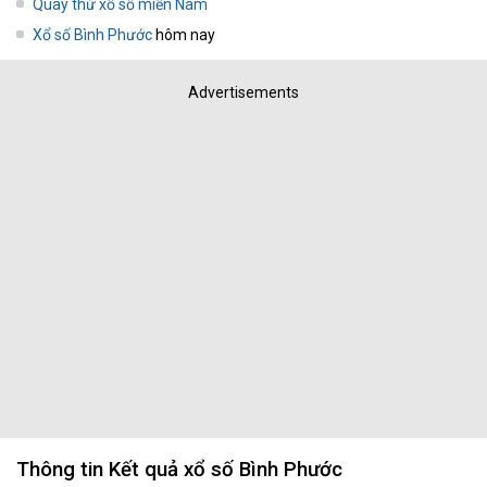
Quay thử xổ số miền Nam
Xổ số Bình Phước
hôm nay
Advertisements
Thông tin Kết quả xổ số Bình Phước