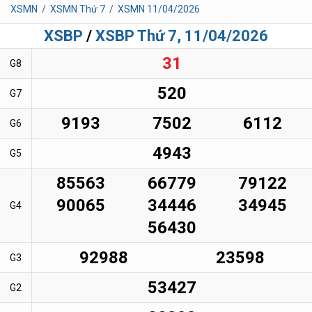
XSMN
XSMN Thứ 7
XSMN 11/04/2026
XSBP
/
XSBP Thứ 7, 11/04/2026
31
G8
520
G7
9193
7502
6112
G6
4943
G5
85563
66779
79122
90065
34446
34945
G4
56430
92988
23598
G3
53427
G2