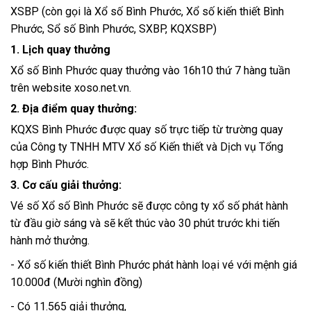
XSBP (còn gọi là Xổ số Bình Phước, Xổ số kiến thiết Bình
Phước, Sổ số Bình Phước, SXBP, KQXSBP)
1. Lịch quay thưởng
Xổ số Bình Phước quay thưởng vào 16h10 thứ 7 hàng tuần
trên website xoso.net.vn.
2. Địa điểm quay thưởng:
KQXS Bình Phước được quay số trực tiếp từ trường quay
của Công ty TNHH MTV Xổ số Kiến thiết và Dịch vụ Tổng
hợp Bình Phước.
3. Cơ cấu giải thưởng:
Vé số Xổ số Bình Phước sẽ được công ty xổ số phát hành
từ đầu giờ sáng và sẽ kết thúc vào 30 phút trước khi tiến
hành mở thưởng.
- Xổ số kiến thiết Bình Phước phát hành loại vé với mệnh giá
10.000đ (Mười nghìn đồng)
- Có 11.565 giải thưởng,