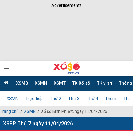
Advertisements
XSMB
XSMN
XSMT
TK Xổ số
TK vị trí
Thống
XSMN
Trực tiếp
Thứ 2
Thứ 3
Thứ 4
Thứ 5
Thứ 
Trang chủ
XSMN
Xổ số Bình Phước ngày 11/04/2026
XSBP Thứ 7 ngày 11/04/2026