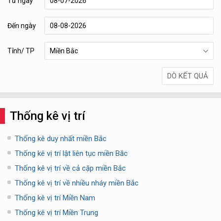
Từ ngày
Đến ngày
Tỉnh/ TP
Thống kê vị trí
Thống kê duy nhất miền Bắc
Thống kê vị trí lật liên tục miền Bắc
Thống kê vị trí về cả cặp miền Bắc
Thống kê vị trí về nhiều nháy miền Bắc
Thống kê vị trí Miền Nam
Thống kê vị trí Miền Trung