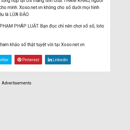
n tổng hợp lại chỉ mang tính chất THAM KHẢO, người
 cho mình. Xoso.net.vn không cho số dưới mọi hình
đều là LỪA ĐẢO.
 PHẠM PHÁP LUẬT. Bạn đọc chỉ nên chơi xổ số, loto
am khảo số thật tuyệt vời tại Xoso.net.vn.
itter
Pinterest
Linkedin
Advertisements