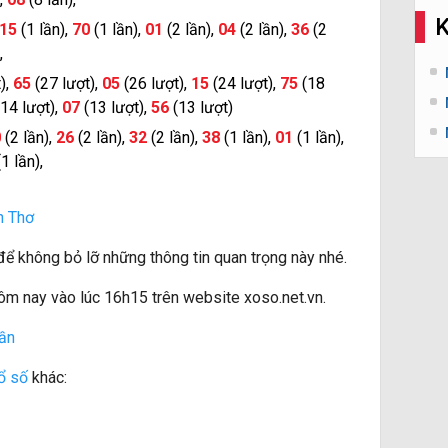
K
15
(1 lần),
70
(1 lần),
01
(2 lần),
04
(2 lần),
36
(2
,
),
65
(27 lượt),
05
(26 lượt),
15
(24 lượt),
75
(18
14 lượt),
07
(13 lượt),
56
(13 lượt)
0
(2 lần),
26
(2 lần),
32
(2 lần),
38
(1 lần),
01
(1 lần),
1 lần),
n Thơ
để không bỏ lỡ những thông tin quan trọng này nhé.
m nay vào lúc 16h15 trên website xoso.net.vn.
ần
ổ số
khác: