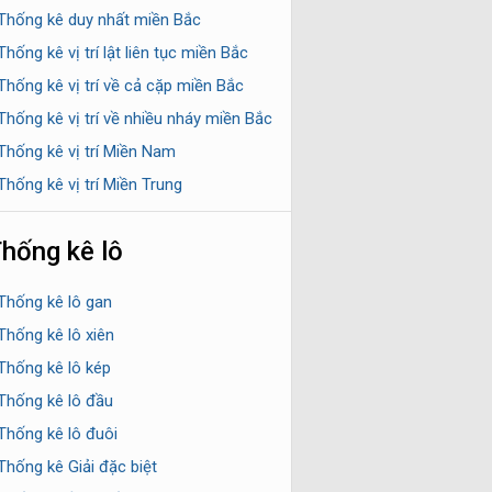
Thống kê duy nhất miền Bắc
Thống kê vị trí lật liên tục miền Bắc
Thống kê vị trí về cả cặp miền Bắc
Thống kê vị trí về nhiều nháy miền Bắc
Thống kê vị trí Miền Nam
Thống kê vị trí Miền Trung
hống kê lô
Thống kê lô gan
Thống kê lô xiên
Thống kê lô kép
Thống kê lô đầu
Thống kê lô đuôi
Thống kê Giải đặc biệt