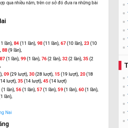
hợp qua nhiều năm, trên cơ sở đó đưa ra những bài
Nai
1 lần),
84
(11 lần),
98
(11 lần),
67
(10 lần),
23
(10
),
88
(9 lần),
87
(1 lần),
99
(1 lần),
76
(2 lần),
32
(2 lần),
35
(2
T
,
),
09
(29 lượt),
30
(28 lượt),
15
(19 lượt),
20
(18
14 lượt),
35
(14 lượt),
45
(14 lượt)
3
(1 lần),
56
(1 lần),
57
(1 lần),
59
(1 lần),
60
(1 lần),
1 lần),
ng Nai
răng