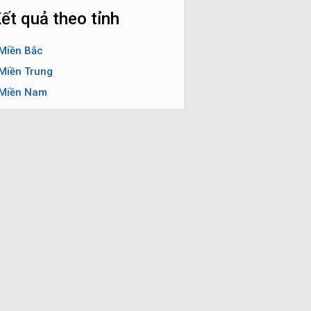
ết quả theo tỉnh
Miền Bắc
Miền Trung
Miền Nam