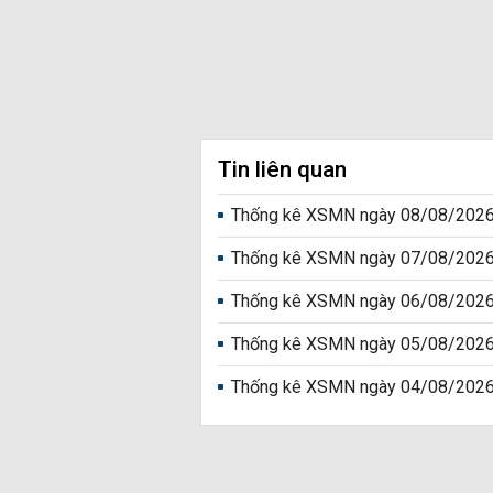
Tin liên quan
Thống kê XSMN ngày 08/08/2026 
Thống kê XSMN ngày 07/08/2026 
Thống kê XSMN ngày 06/08/2026 
Thống kê XSMN ngày 05/08/2026 
Thống kê XSMN ngày 04/08/2026 