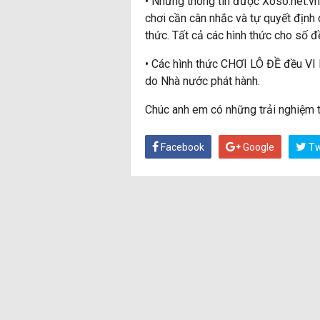
• Những thông tin được Xoso.net.v
chơi cần cân nhắc và tự quyết định
thức. Tất cả các hình thức cho số 
• Các hình thức CHƠI LÔ ĐỀ đều VI
do Nhà nước phát hành.
Chúc anh em có những trải nghiệm th
Facebook
Google
Tw