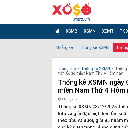
XSMB
XSMN
XSMT
TK 
Thống kê
Thống kê XSMB
Thống
Trang chủ
Thống kê XSMN
Thống 
tích Xổ số miền Nam Thứ 4 Hôm nay
Thống kê XSMN ngày 0
miền Nam Thứ 4 Hôm 
03/12/2025
Thống kê XSMN 03/12/2025, thống
loto và giải đặc biệt theo tần suất
theo đầu và đuôi, giải 8… nhằm m
cực kỳ quan trọng, được cung cấp