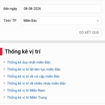
Đến ngày
Tỉnh/ TP
Thống kê vị trí
Thống kê duy nhất miền Bắc
Thống kê vị trí lật liên tục miền Bắc
Thống kê vị trí về cả cặp miền Bắc
Thống kê vị trí về nhiều nháy miền Bắc
Thống kê vị trí Miền Nam
Thống kê vị trí Miền Trung