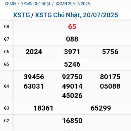
XSMN
XSMN Chủ Nhật
XSMN 20/07/2025
XSTG
/
XSTG Chủ Nhật, 20/07/2025
65
G8
088
G7
2024
3971
5756
G6
5246
G5
39456
92750
80175
63031
49014
05088
G4
45026
18361
65299
G3
16850
G2