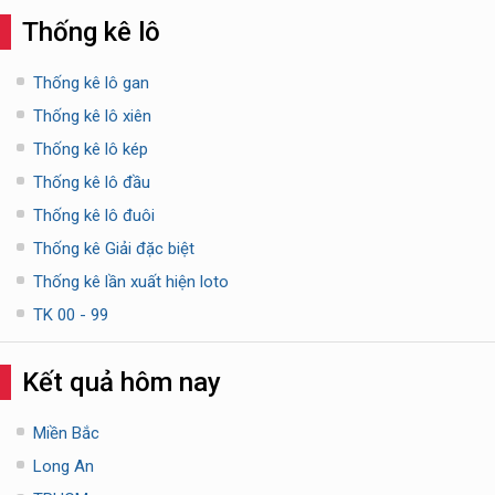
Thống kê lô
Thống kê lô gan
Thống kê lô xiên
Thống kê lô kép
Thống kê lô đầu
Thống kê lô đuôi
Thống kê Giải đặc biệt
Thống kê lần xuất hiện loto
TK 00 - 99
Kết quả hôm nay
Miền Bắc
Long An