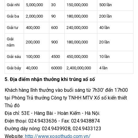
Giải nhì
5,000,000
30
150,000,000
500 lần
Giải ba
2,000,000
90
180,000,000
200 lần
Giải tư
400,000
600
240,000,000
40 lần
Giải
200,000
900
180,000,000
20 lần
năm
Giải sáu
100,000
4500
450,000,000
10 lần
Giải bảy
40,000
60000
2,400,000,000
4 lần
5. Địa điểm nhận thưởng khi trúng xổ số
Khách hàng lĩnh thưởng vào buổi sáng từ 7h30' đến 17h00
tại Phòng Trả thưởng Công ty TNHH MTV Xổ số kiến thiết
Thủ đô
Địa chỉ: 53E - Hàng Bài - Hoàn Kiếm - Hà Nội.
Điện thoại: 024.9433636 - Fax: 024.9438874
Đường dây nóng: 024.9439928, 024.9433123
Website:
http://www.xosothudo.com.vn/