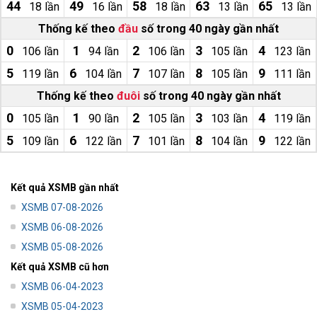
44
49
58
63
65
18 lần
16 lần
18 lần
13 lần
13 lần
Thống kế theo
đầu
số trong 40 ngày gần nhất
0
1
2
3
4
106 lần
94 lần
106 lần
105 lần
123 lần
5
6
7
8
9
119 lần
104 lần
107 lần
105 lần
111 lần
Thống kế theo
đuôi
số trong 40 ngày gần nhất
0
1
2
3
4
105 lần
90 lần
105 lần
103 lần
119 lần
5
6
7
8
9
109 lần
122 lần
101 lần
104 lần
122 lần
Kết quả XSMB gần nhất
XSMB 07-08-2026
XSMB 06-08-2026
XSMB 05-08-2026
Kết quả XSMB cũ hơn
XSMB 06-04-2023
XSMB 05-04-2023