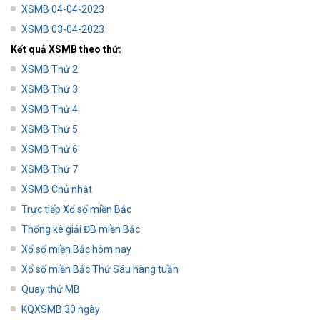
XSMB 04-04-2023
XSMB 03-04-2023
Kết quả XSMB theo thứ:
XSMB Thứ 2
XSMB Thứ 3
XSMB Thứ 4
XSMB Thứ 5
XSMB Thứ 6
XSMB Thứ 7
XSMB Chủ nhật
Trực tiếp Xổ số miền Bắc
Thống kê giải ĐB miền Bắc
Xổ số miền Bắc hôm nay
Xổ số miền Bắc Thứ Sáu hàng tuần
Quay thử MB
KQXSMB 30 ngày