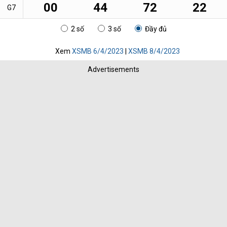
00
44
72
22
G7
2 số
3 số
Đầy đủ
Xem
XSMB 6/4/2023
|
XSMB 8/4/2023
Advertisements