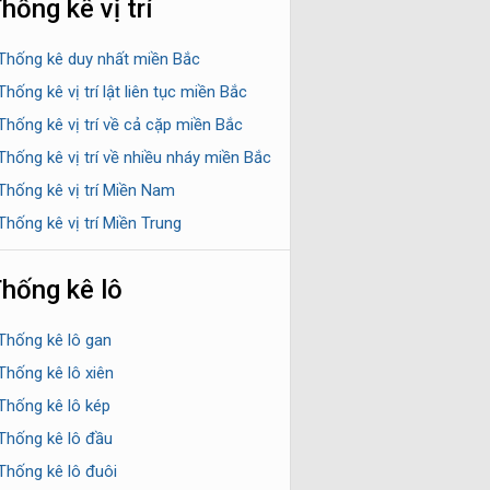
hống kê vị trí
Thống kê duy nhất miền Bắc
Thống kê vị trí lật liên tục miền Bắc
Thống kê vị trí về cả cặp miền Bắc
Thống kê vị trí về nhiều nháy miền Bắc
Thống kê vị trí Miền Nam
Thống kê vị trí Miền Trung
hống kê lô
Thống kê lô gan
Thống kê lô xiên
Thống kê lô kép
Thống kê lô đầu
Thống kê lô đuôi