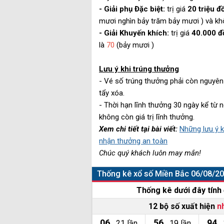
- Giải phụ Đặc biệt:
trị giá
20 triệu đ
mươi nghìn bảy trăm bảy mươi ) và khô
- Giải Khuyến khích:
trị giá
40.000 đ
là
70
(bảy mươi )
Lưu ý khi trúng thưởng
- Vé số trúng thưởng phải còn nguyên 
tẩy xóa.
- Thời hạn lĩnh thưởng 30 ngày kể từ 
không còn giá trị lĩnh thưởng.
Xem chi tiết tại bài viết:
Những lưu ý k
nhận thưởng an toàn
Chúc quý khách luôn may mắn!
Thống kê xổ số Miền Bắc 06/08/2
Thống kê dưới đây tính 
12 bộ số xuất hiện
n
06
56
94
21 lần
19 lần