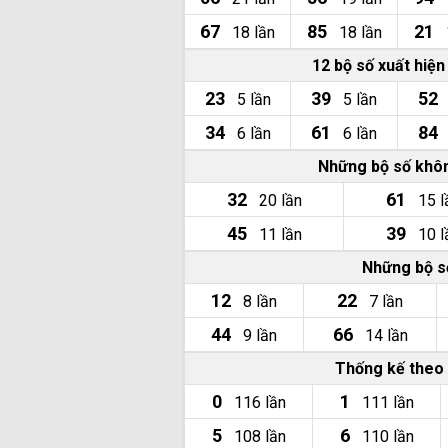
67
85
21
18 lần
18 lần
12 bộ số xuất hiệ
23
39
52
5 lần
5 lần
34
61
84
6 lần
6 lần
Những bộ số không
32
61
20 lần
15 l
45
39
11 lần
10 l
Những bộ số
12
22
8 lần
7 lần
44
66
9 lần
14 lần
Thống kế theo
0
1
116 lần
111 lần
5
6
108 lần
110 lần