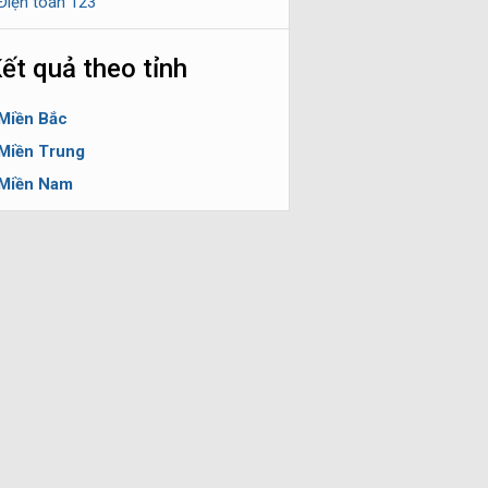
Điện toán 123
ết quả theo tỉnh
Miền Bắc
Miền Trung
Miền Nam