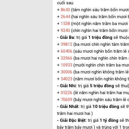
cuối sau:
+
8643
(tám nghìn sáu trăm bốn mươi
+
2644
(hai nghìn sáu trăm bốn mươi 
+
1538
(một nghìn năm trăm ba mươi 
+
9243
(chín nghìn hai trăm bốn mươi 
- Giải Ba:
trị giá
1 triệu đồng
sẽ thuộc
+
39812
(ba mươi chín nghìn tám trăm
+
60406
(sáu mươi nghìn bốn trăm lẻ 
+
32966
(ba mươi hai nghìn chín trăm
+
10933
(mười nghìn chín trăm ba mươ
+
30006
(ba mươi nghìn không trăm lẻ
+
54023
(năm mươi bốn nghìn không t
- Giải Nhì:
trị giá
5 triệu đồng
sẽ thuộ
+
05226
(lẻ năm nghìn hai trăm hai mư
+
70609
(bảy mươi nghìn sáu trăm lẻ c
- Giải Nhất:
trị giá
10 triệu đồng
sẽ t
trăm hai mươi hai )
- Giải Đặc Biệt:
trị giá
1 tỷ đồng
sẽ th
bảy trăm bảy mươi ) và trùng với 1 t