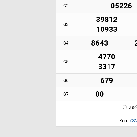
05226
G2
39812
G3
10933
8643
G4
4770
G5
3317
679
G6
00
G7
2 số
Xem
XSM