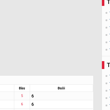
T
T
Đầu
Đuôi
6
5
6
6