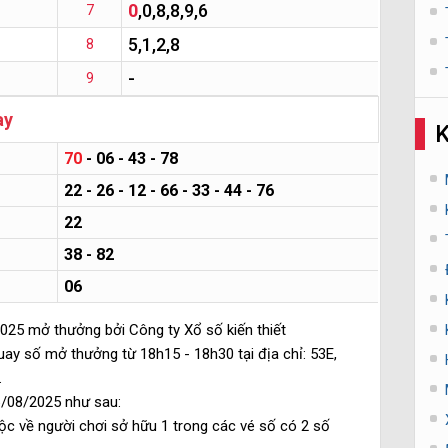
0
,0,8,8,9,6
7
5,1,2,8
8
-
9
ay
K
70
- 06 - 43 - 78
22 - 26 - 12 - 66 - 33 - 44 - 76
22
38 - 82
06
25 mở thưởng bởi Công ty Xổ số kiến thiết
ay số mở thưởng từ 18h15 - 18h30 tại địa chỉ: 53E,
.
6/08/2025 như sau:
ộc về người chơi sở hữu 1 trong các vé số có 2 số