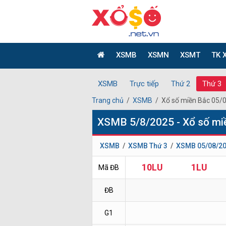
XSMB
XSMN
XSMT
TK 
XSMB
Trực tiếp
Thứ 2
Thứ 3
Trang chủ
XSMB
Xổ số miền Bắc 05/
XSMB 5/8/2025 - Xổ số mi
XSMB
XSMB Thứ 3
XSMB 05/08/2
10LU
1LU
Mã ĐB
ĐB
G1