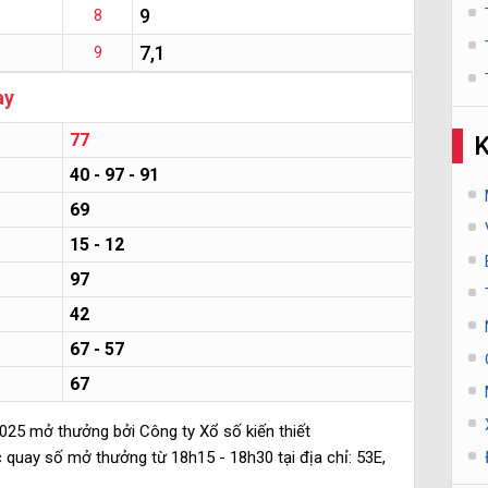
9
8
7,1
9
ay
77
K
40 - 97 - 91
69
15 - 12
97
42
67 - 57
67
25 mở thưởng bởi Công ty Xổ số kiến thiết
quay số mở thưởng từ 18h15 - 18h30 tại địa chỉ: 53E,
.