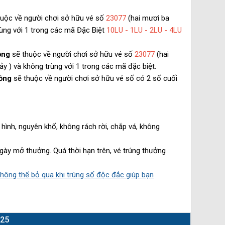
uộc về người chơi sở hữu vé số
23077
(hai mươi ba
rùng với 1 trong các mã Đặc Biệt
10LU - 1LU - 2LU - 4LU
ồng
sẽ thuộc về người chơi sở hữu vé số
23077
(hai
y ) và không trùng với 1 trong các mã đặc biệt.
ồng
sẽ thuộc về người chơi sở hữu vé số có 2 số cuối
hình, nguyên khổ, không rách rời, chắp vá, không
ngày mở thưởng. Quá thời hạn trên, vé trúng thưởng
hông thể bỏ qua khi trúng số độc đắc giúp bạn
025