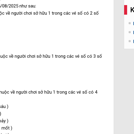
5/08/2025 như sau:
K
ộc về người chơi sở hữu 1 trong các vé số có 2 số
uộc về người chơi sở hữu 1 trong các vé số có 3 số
huộc về người chơi sở hữu 1 trong các vé số có 4
sáu )
)
bảy )
 mốt )