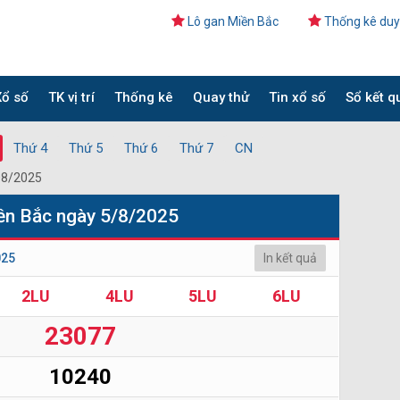
Lô gan Miền Bắc
Thống kê duy
Xổ số
TK vị trí
Thống kê
Quay thử
Tin xổ số
Sổ kết q
Thứ 4
Thứ 5
Thứ 6
Thứ 7
CN
08/2025
ền Bắc ngày 5/8/2025
025
In kết quả
2LU
4LU
5LU
6LU
23077
10240