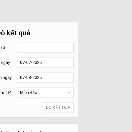
ò kết quả
 số
 ngày
n ngày
nh/ TP