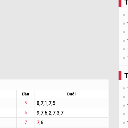
T
T
Đầu
Đuôi
8,7,1,7,5
5
9,7,6,2,7,3,7
6
7
,6
7