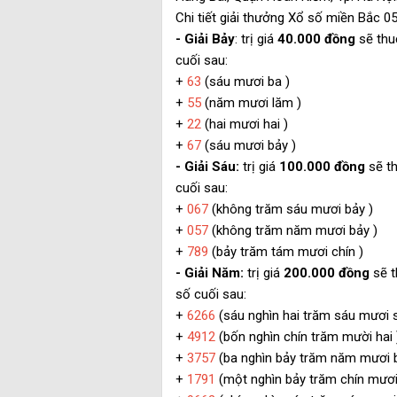
Chi tiết giải thưởng Xổ số miền Bắc 0
- Giải Bảy
: trị giá
40.000 đồng
sẽ thu
cuối sau:
+
63
(sáu mươi ba )
+
55
(năm mươi lăm )
+
22
(hai mươi hai )
+
67
(sáu mươi bảy )
- Giải Sáu:
trị giá
100.000 đồng
sẽ th
cuối sau:
+
067
(không trăm sáu mươi bảy )
+
057
(không trăm năm mươi bảy )
+
789
(bảy trăm tám mươi chín )
- Giải Năm:
trị giá
200.000 đồng
sẽ t
số cuối sau:
+
6266
(sáu nghìn hai trăm sáu mươi 
+
4912
(bốn nghìn chín trăm mười hai 
+
3757
(ba nghìn bảy trăm năm mươi 
+
1791
(một nghìn bảy trăm chín mươi