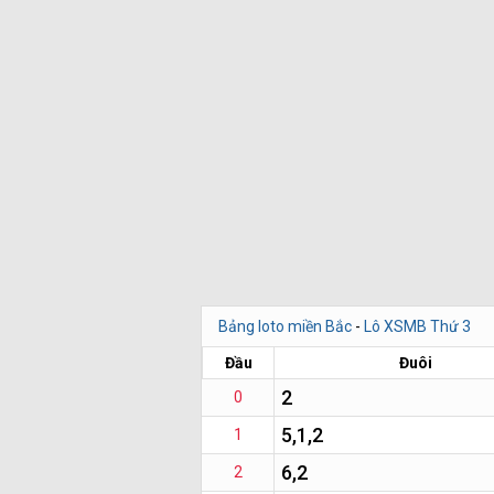
Bảng loto miền Bắc
-
Lô XSMB Thứ 3
Đầu
Đuôi
2
0
5,1,2
1
6,2
2