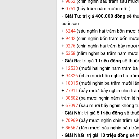
+
9662
(chín nghìn sáu trăm sáu mươi 
+
0751
(bảy trăm năm mươi mốt )
- Giải Tư:
trị giá
400.000 đồng
sẽ thu
cuối sau:
+
6244
(sáu nghìn hai trăm bốn mươi 
+
9442
(chín nghìn bốn trăm bốn mươi 
+
9276
(chín nghìn hai trăm bảy mươi 
+
5358
(năm nghìn ba trăm năm mươi
- Giải Ba:
trị giá
1 triệu đồng
sẽ thuộc
+
12533
(mười hai nghìn năm trăm ba
+
94326
(chín mươi bốn nghìn ba trăm
+
10315
(mười nghìn ba trăm mười lă
+
77911
(bảy mươi bảy nghìn chín tr
+
30502
(ba mươi nghìn năm trăm lẻ h
+
67097
(sáu mươi bảy nghìn không tr
- Giải Nhì:
trị giá
5 triệu đồng
sẽ thuộ
+
70969
(bảy mươi nghìn chín trăm sá
+
86667
(tám mươi sáu nghìn sáu tră
- Giải Nhất:
trị giá
10 triệu đồng
sẽ t