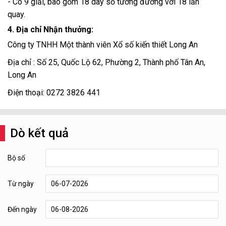
- Có 9 giải, bao gồm 18 dãy số tương đương với 18 lần
quay.
4. Địa chỉ Nhận thưởng:
Công ty TNHH Một thành viên Xổ số kiến thiết Long An
Địa chỉ : Số 25, Quốc Lộ 62, Phường 2, Thành phố Tân An,
Long An
Điện thoại: 0272 3826 441
Dò kết quả
Bộ số
Từ ngày
Đến ngày