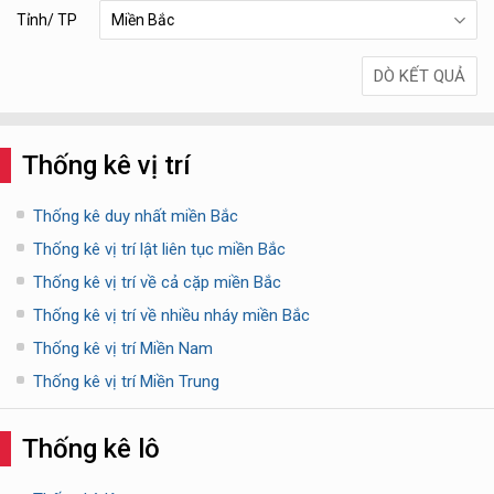
Tỉnh/ TP
Thống kê vị trí
Thống kê duy nhất miền Bắc
Thống kê vị trí lật liên tục miền Bắc
Thống kê vị trí về cả cặp miền Bắc
Thống kê vị trí về nhiều nháy miền Bắc
Thống kê vị trí Miền Nam
Thống kê vị trí Miền Trung
Thống kê lô