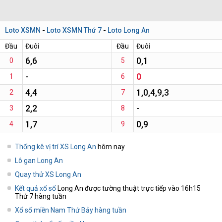
Loto XSMN
-
Loto XSMN Thứ 7
-
Loto Long An
Đầu
Đuôi
Đầu
Đuôi
6,6
0,1
0
5
-
0
1
6
4,4
1,0,4,9,3
2
7
2,2
-
3
8
1,7
0,9
4
9
Thống kê vị trí XS Long An
hôm nay
Lô gan Long An
Quay thử XS Long An
Kết quả xổ số
Long An được tường thuật trực tiếp vào 16h15
Thứ 7 hàng tuần
Xổ số miền Nam Thứ Bảy hàng tuần