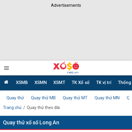
Advertisements
XSMB
XSMN
XSMT
TK Xổ số
TK vị trí
Thống
Quay thử
Quay thử MB
Quay thử MT
Quay thử MN
Qu
Trang chủ
Quay thử theo đài
Quay thử xổ số Long An