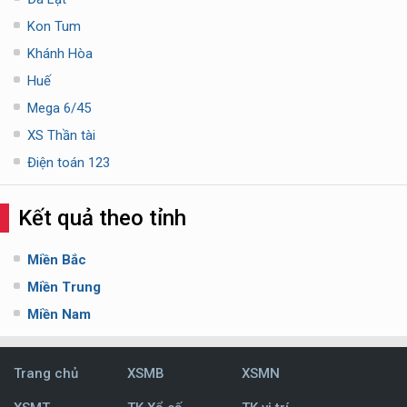
Kon Tum
Khánh Hòa
Huế
Mega 6/45
XS Thần tài
Điện toán 123
Kết quả theo tỉnh
Miền Bắc
Miền Trung
Miền Nam
Trang chủ
XSMB
XSMN