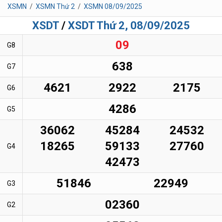
XSMN
XSMN Thứ 2
XSMN 08/09/2025
XSDT
/
XSDT Thứ 2, 08/09/2025
09
G8
638
G7
4621
2922
2175
G6
4286
G5
36062
45284
24532
18265
59133
27760
G4
42473
51846
22949
G3
02360
G2