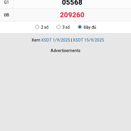
05568
G1
209260
ĐB
2 số
3 số
Đầy đủ
Xem
XSDT 1/9/2025
|
XSDT 15/9/2025
Advertisements