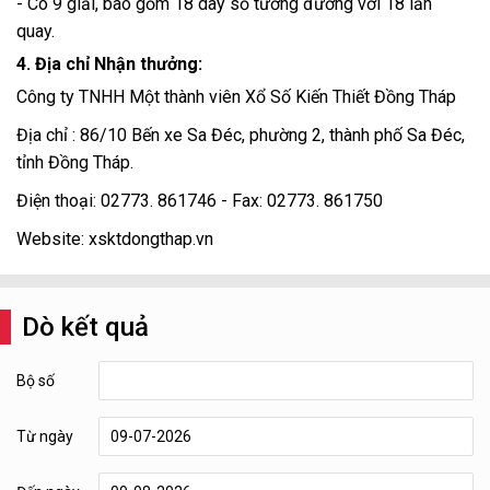
- Có 9 giải, bao gồm 18 dãy số tương đương với 18 lần
quay.
4. Địa chỉ Nhận thưởng:
Công ty TNHH Một thành viên Xổ Số Kiến Thiết Đồng Tháp
Địa chỉ : 86/10 Bến xe Sa Đéc, phường 2, thành phố Sa Đéc,
tỉnh Đồng Tháp.
Điện thoại: 02773. 861746 - Fax: 02773. 861750
Website: xsktdongthap.vn
Dò kết quả
Bộ số
Từ ngày