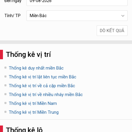
Đến ngày
Tỉnh/ TP
Thống kê vị trí
Thống kê duy nhất miền Bắc
Thống kê vị trí lật liên tục miền Bắc
Thống kê vị trí về cả cặp miền Bắc
Thống kê vị trí về nhiều nháy miền Bắc
Thống kê vị trí Miền Nam
Thống kê vị trí Miền Trung
Thống kê lô