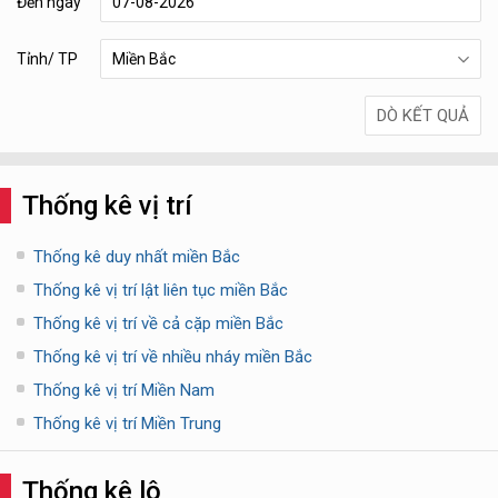
Đến ngày
Tỉnh/ TP
Thống kê vị trí
Thống kê duy nhất miền Bắc
Thống kê vị trí lật liên tục miền Bắc
Thống kê vị trí về cả cặp miền Bắc
Thống kê vị trí về nhiều nháy miền Bắc
Thống kê vị trí Miền Nam
Thống kê vị trí Miền Trung
Thống kê lô