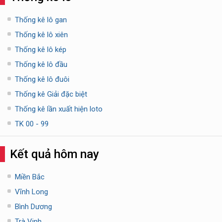
Thống kê lô gan
Thống kê lô xiên
Thống kê lô kép
Thống kê lô đầu
Thống kê lô đuôi
Thống kê Giải đặc biệt
Thống kê lần xuất hiện loto
TK 00 - 99
Kết quả hôm nay
Miền Bắc
Vĩnh Long
Bình Dương
Trà Vinh