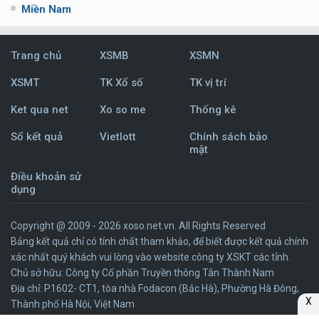
Miền Nam
Trang chủ
XSMB
XSMN
XSMT
TK Xổ số
TK vị trí
Ket qua net
Xo so me
Thống kê
Sổ kết quả
Vietlott
Chính sách bảo
mật
Điều khoản sử
dụng
Copyright @ 2009 - 2026 xoso.net.vn. All Rights Reserved
Bảng kết quả chỉ có tính chất tham khảo, để biết được kết quả chính
xác nhất quý khách vui lòng vào website công ty XSKT các tỉnh.
Chủ sở hữu: Công ty Cổ phần Truyền thông Tân Thành Nam
Địa chỉ: P1602- CT1, tòa nhà Fodacon (Bắc Hà), Phường Hà Đông,
X
Thành phố Hà Nội, Việt Nam