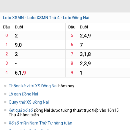
Loto XSMN
-
Loto XSMN Thứ 4
-
Loto Đồng Nai
Đầu
Đuôi
Đầu
Đuôi
2
2,4,9
0
5
9,0
7
1
6
2
3,1,8
2
7
-
2,3,9
3
8
6,1,
9
1
4
9
Thống kê vị trí XS Đồng Nai
hôm nay
Lô gan Đồng Nai
Quay thử XS Đồng Nai
Kết quả xổ số
Đồng Nai được tường thuật trực tiếp vào 16h15
Thứ 4 hàng tuần
Xổ số miền Nam Thứ Tư hàng tuần