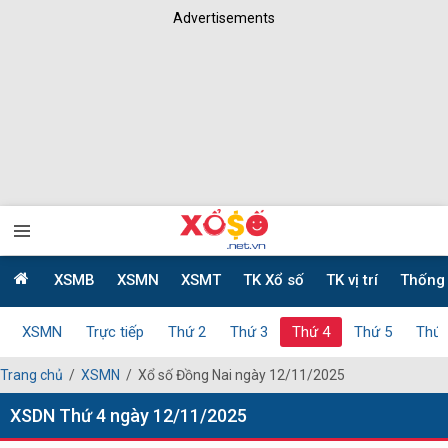
Advertisements
XSMB
XSMN
XSMT
TK Xổ số
TK vị trí
Thống
XSMN
Trực tiếp
Thứ 2
Thứ 3
Thứ 4
Thứ 5
Thứ 
Trang chủ
XSMN
Xổ số Đồng Nai ngày 12/11/2025
XSDN Thứ 4 ngày 12/11/2025