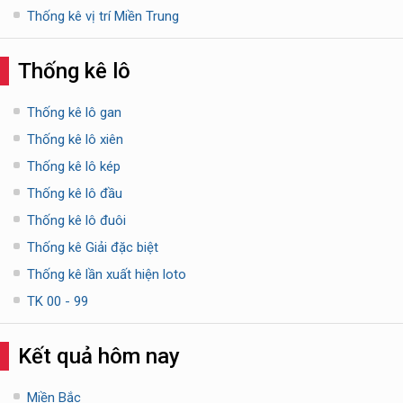
Thống kê vị trí Miền Trung
Thống kê lô
Thống kê lô gan
Thống kê lô xiên
Thống kê lô kép
Thống kê lô đầu
Thống kê lô đuôi
Thống kê Giải đặc biệt
Thống kê lần xuất hiện loto
TK 00 - 99
Kết quả hôm nay
Miền Bắc