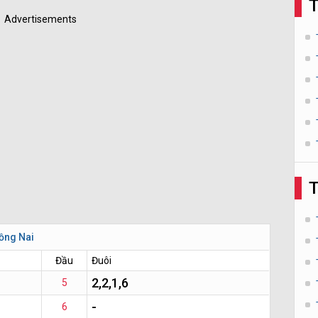
T
Advertisements
T
ồng Nai
Đầu
Đuôi
2,2,1,6
5
-
6