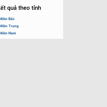
ết quả theo tỉnh
Miền Bắc
Miền Trung
Miền Nam