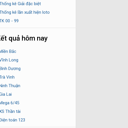
Thống kê Giải đặc biệt
Thống kê lần xuất hiện loto
TK 00 - 99
ết quả hôm nay
Miền Bắc
Vĩnh Long
Bình Dương
Trà Vinh
Ninh Thuận
Gia Lai
Mega 6/45
XS Thần tài
Điện toán 123