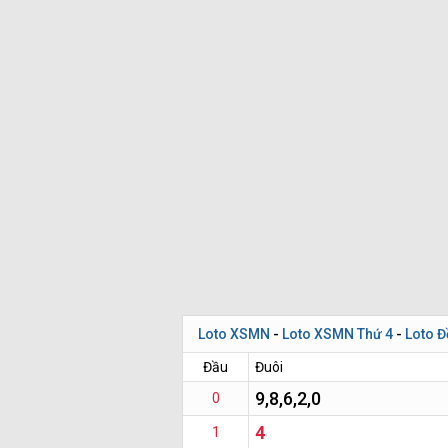
Loto XSMN
-
Loto XSMN Thứ 4
-
Loto Đ
Đầu
Đuôi
9,8,6,2,0
0
4
1