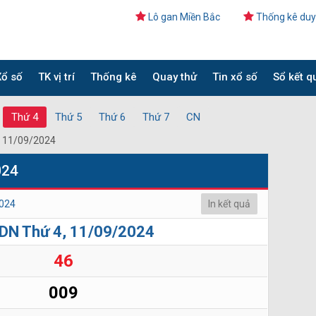
Lô gan Miền Bắc
Thống kê duy
Xổ số
TK vị trí
Thống kê
Quay thử
Tin xổ số
Sổ kết q
Thứ 4
Thứ 5
Thứ 6
Thứ 7
CN
y 11/09/2024
024
024
In kết quả
DN Thứ 4, 11/09/2024
46
009