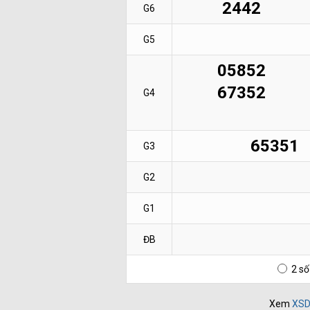
2442
G6
G5
05852
67352
G4
65351
G3
G2
G1
ĐB
2 số
Xem
XSD