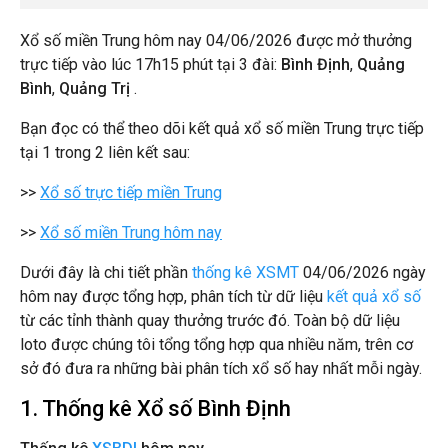
Xổ số miền Trung hôm nay 04/06/2026 được mở thưởng
trực tiếp vào lúc 17h15 phút tại 3 đài:
Bình Định
,
Quảng
Bình
,
Quảng Trị
.
Bạn đọc có thể theo dõi kết quả xổ số miền Trung trực tiếp
tại 1 trong 2 liên kết sau:
>>
Xổ số trực tiếp miền Trung
>>
Xổ số miền Trung hôm nay
Dưới đây là chi tiết phần
thống kê XSMT
04/06/2026 ngày
hôm nay được tổng hợp, phân tích từ dữ liệu
kết quả xổ số
từ các tỉnh thành quay thưởng trước đó. Toàn bộ dữ liệu
loto được chúng tôi tổng tổng hợp qua nhiều năm, trên cơ
sở đó đưa ra những bài phân tích xổ số hay nhất mỗi ngày.
1. Thống kê Xổ số Bình Định