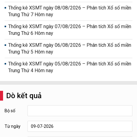
Thống kê XSMT ngày 08/08/2026 – Phân tích Xổ số miền
Trung Thứ 7 Hôm nay
Thống kê XSMT ngày 07/08/2026 – Phân tích Xổ số miền
Trung Thứ 6 Hôm nay
Thống kê XSMT ngày 06/08/2026 – Phân tích Xổ số miền
Trung Thứ 5 Hôm nay
Thống kê XSMT ngày 05/08/2026 – Phân tích Xổ số miền
Trung Thứ 4 Hôm nay
Dò kết quả
Bộ số
Từ ngày