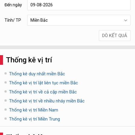
Đến ngày
Tỉnh/ TP
Thống kê vị trí
Thống kê duy nhất miền Bắc
Thống kê vị trí lật liên tục miền Bắc
Thống kê vị trí về cả cặp miền Bắc
Thống kê vị trí về nhiều nháy miền Bắc
Thống kê vị trí Miền Nam
Thống kê vị trí Miền Trung