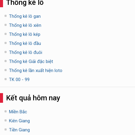
Thống kê lô
Thống kê lô gan
Thống kê lô xiên
Thống kê lô kép
Thống kê lô đầu
Thống kê lô đuôi
Thống kê Giải đặc biệt
Thống kê lần xuất hiện loto
TK 00 - 99
Kết quả hôm nay
Miền Bắc
Kiên Giang
Tiền Giang