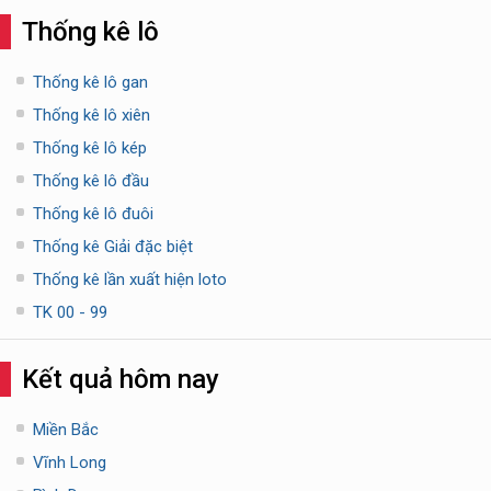
Thống kê lô
Thống kê lô gan
Thống kê lô xiên
Thống kê lô kép
Thống kê lô đầu
Thống kê lô đuôi
Thống kê Giải đặc biệt
Thống kê lần xuất hiện loto
TK 00 - 99
Kết quả hôm nay
Miền Bắc
Vĩnh Long