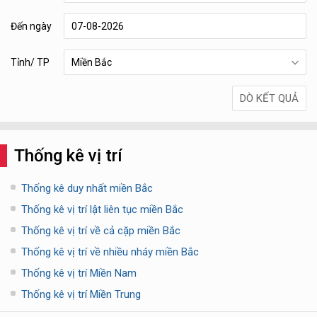
Đến ngày
Tỉnh/ TP
Thống kê vị trí
Thống kê duy nhất miền Bắc
Thống kê vị trí lật liên tục miền Bắc
Thống kê vị trí về cả cặp miền Bắc
Thống kê vị trí về nhiều nháy miền Bắc
Thống kê vị trí Miền Nam
Thống kê vị trí Miền Trung