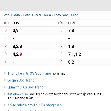
Loto XSMN
-
Loto XSMN Thứ 4
-
Loto Sóc Trăng
Đầu
Đuôi
Đầu
Đuôi
0,9
7,8
0
5
-
-
1
6
8,2,8
1,8
2
7
4,2,
9
7,1,1,2
3
8
-
8,2
4
9
Thống kê vị trí XS Sóc Trăng
hôm nay
Lô gan Sóc Trăng
Quay thử XS Sóc Trăng
Kết quả xổ số
Sóc Trăng được tường thuật trực tiếp vào 16h15
Thứ 4 hàng tuần
Xổ số miền Nam Thứ Tư hàng tuần