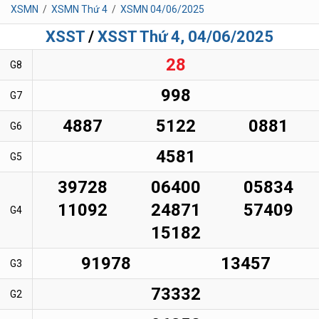
XSMN
XSMN Thứ 4
XSMN 04/06/2025
XSST
/
XSST Thứ 4, 04/06/2025
28
G8
998
G7
4887
5122
0881
G6
4581
G5
39728
06400
05834
11092
24871
57409
G4
15182
91978
13457
G3
73332
G2