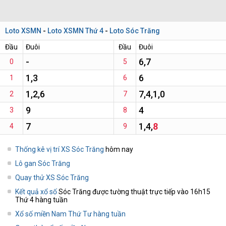
Loto XSMN
-
Loto XSMN Thứ 4
-
Loto Sóc Trăng
Đầu
Đuôi
Đầu
Đuôi
-
6,7
0
5
1,3
6
1
6
1,2,6
7,4,1,0
2
7
9
4
3
8
7
1,4,
8
4
9
Thống kê vị trí XS Sóc Trăng
hôm nay
Lô gan Sóc Trăng
Quay thử XS Sóc Trăng
Kết quả xổ số
Sóc Trăng được tường thuật trực tiếp vào 16h15
Thứ 4 hàng tuần
Xổ số miền Nam Thứ Tư hàng tuần