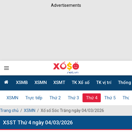
Advertisements
XSMB
XSMN
XSMT
TK Xổ số
TK vị trí
Thống
XSMN
Trực tiếp
Thứ 2
Thứ 3
Thứ 4
Thứ 5
Thứ 
Trang chủ
XSMN
Xổ số Sóc Trăng ngày 04/03/2026
XSST Thứ 4 ngày 04/03/2026