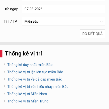
Đến ngày
Tỉnh/ TP
Thống kê vị trí
Thống kê duy nhất miền Bắc
Thống kê vị trí lật liên tục miền Bắc
Thống kê vị trí về cả cặp miền Bắc
Thống kê vị trí về nhiều nháy miền Bắc
Thống kê vị trí Miền Nam
Thống kê vị trí Miền Trung