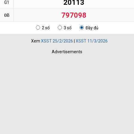
20113
G1
797098
ĐB
2 số
3 số
Đầy đủ
Xem
XSST 25/2/2026
|
XSST 11/3/2026
Advertisements