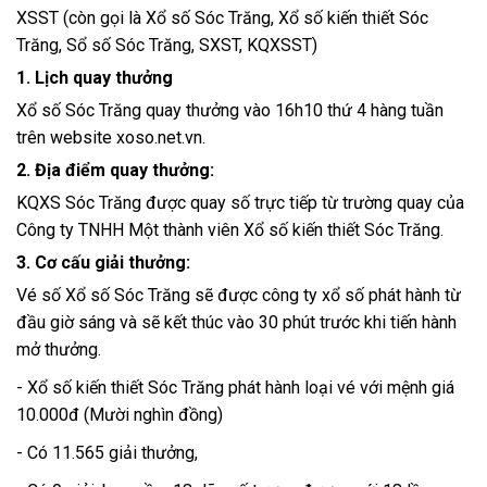
XSST (còn gọi là Xổ số Sóc Trăng, Xổ số kiến thiết Sóc
Trăng, Sổ số Sóc Trăng, SXST, KQXSST)
1. Lịch quay thưởng
Xổ số Sóc Trăng quay thưởng vào 16h10 thứ 4 hàng tuần
trên website xoso.net.vn.
2. Địa điểm quay thưởng:
KQXS Sóc Trăng được quay số trực tiếp từ trường quay của
Công ty TNHH Một thành viên Xổ số kiến thiết Sóc Trăng.
3. Cơ cấu giải thưởng:
Vé số Xổ số Sóc Trăng sẽ được công ty xổ số phát hành từ
đầu giờ sáng và sẽ kết thúc vào 30 phút trước khi tiến hành
mở thưởng.
- Xổ số kiến thiết Sóc Trăng phát hành loại vé với mệnh giá
10.000đ (Mười nghìn đồng)
- Có 11.565 giải thưởng,