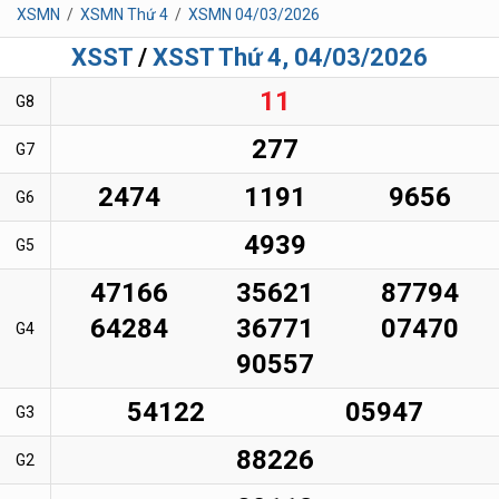
XSMN
XSMN Thứ 4
XSMN 04/03/2026
XSST
/
XSST Thứ 4, 04/03/2026
11
G8
277
G7
2474
1191
9656
G6
4939
G5
47166
35621
87794
64284
36771
07470
G4
90557
54122
05947
G3
88226
G2