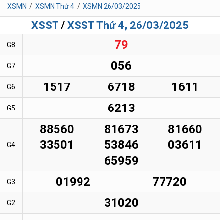
XSMN
XSMN Thứ 4
XSMN 26/03/2025
XSST
/
XSST Thứ 4, 26/03/2025
79
G8
056
G7
1517
6718
1611
G6
6213
G5
88560
81673
81660
33501
53846
03611
G4
65959
01992
77720
G3
31020
G2