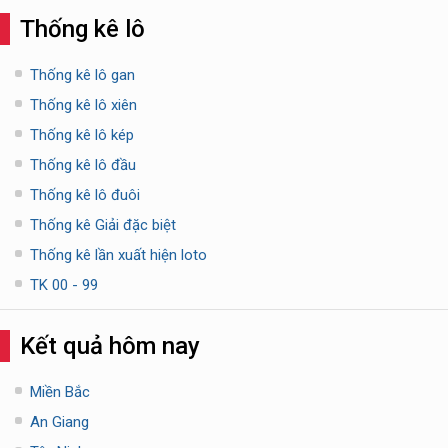
Thống kê lô
Thống kê lô gan
Thống kê lô xiên
Thống kê lô kép
Thống kê lô đầu
Thống kê lô đuôi
Thống kê Giải đặc biệt
Thống kê lần xuất hiện loto
TK 00 - 99
Kết quả hôm nay
Miền Bắc
An Giang