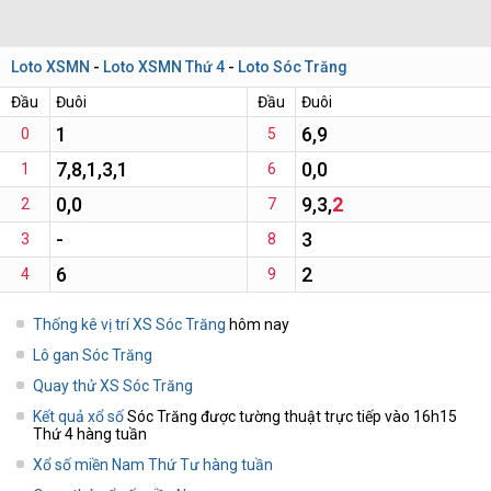
Loto XSMN
-
Loto XSMN Thứ 4
-
Loto Sóc Trăng
Đầu
Đuôi
Đầu
Đuôi
1
6,9
0
5
7,8,1,3,1
0,0
1
6
0,0
9,3,
2
2
7
-
3
3
8
6
2
4
9
Thống kê vị trí XS Sóc Trăng
hôm nay
Lô gan Sóc Trăng
Quay thử XS Sóc Trăng
Kết quả xổ số
Sóc Trăng được tường thuật trực tiếp vào 16h15
Thứ 4 hàng tuần
Xổ số miền Nam Thứ Tư hàng tuần