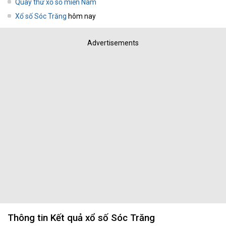
Quay thử xổ số miền Nam
Xổ số Sóc Trăng
hôm nay
Advertisements
Thông tin Kết quả xổ số Sóc Trăng