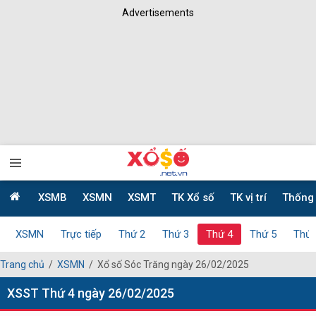
Advertisements
XSMB
XSMN
XSMT
TK Xổ số
TK vị trí
Thống
XSMN
Trực tiếp
Thứ 2
Thứ 3
Thứ 4
Thứ 5
Thứ 
Trang chủ
XSMN
Xổ số Sóc Trăng ngày 26/02/2025
XSST Thứ 4 ngày 26/02/2025