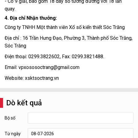
- Có 9 giải, bao gồm 18 dãy số tương đương với 18 lần
quay.
4. Địa chỉ Nhận thưởng:
Công ty TNHH Một thành viên Xổ số kiến thiết Sóc Trăng
Địa chỉ : 16 Trần Hưng Đạo, Phường 3, Thành phố Sóc Trăng,
Sóc Trăng
Điện thoại: 0299.3822602, Fax: 0299.3821488.
Email: vpxososoctrang@gmail.com
Website: xsktsoctrang.vn
Dò kết quả
Bộ số
Từ ngày