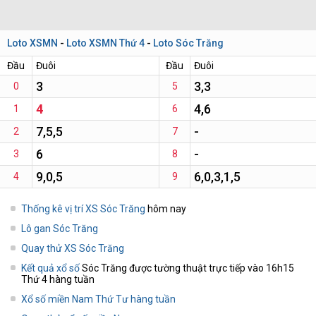
Loto XSMN
-
Loto XSMN Thứ 4
-
Loto Sóc Trăng
Đầu
Đuôi
Đầu
Đuôi
3
3,3
0
5
4
4,6
1
6
7,5,5
-
2
7
6
-
3
8
9,0,5
6,0,3,1,5
4
9
Thống kê vị trí XS Sóc Trăng
hôm nay
Lô gan Sóc Trăng
Quay thử XS Sóc Trăng
Kết quả xổ số
Sóc Trăng được tường thuật trực tiếp vào 16h15
Thứ 4 hàng tuần
Xổ số miền Nam Thứ Tư hàng tuần