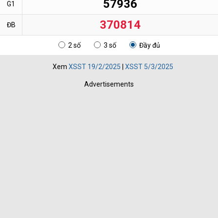
57936
G1
370814
ĐB
2 số
3 số
Đầy đủ
Xem
XSST 19/2/2025
|
XSST 5/3/2025
Advertisements