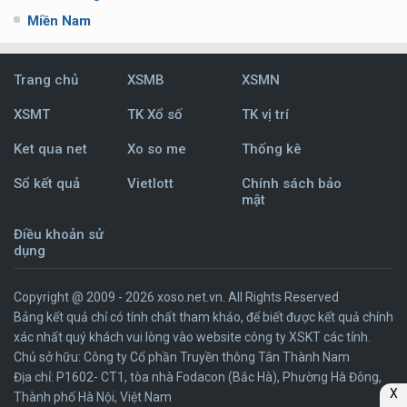
Miền Nam
Trang chủ
XSMB
XSMN
XSMT
TK Xổ số
TK vị trí
Ket qua net
Xo so me
Thống kê
Sổ kết quả
Vietlott
Chính sách bảo
mật
Điều khoản sử
dụng
Copyright @ 2009 - 2026 xoso.net.vn. All Rights Reserved
Bảng kết quả chỉ có tính chất tham khảo, để biết được kết quả chính
xác nhất quý khách vui lòng vào website công ty XSKT các tỉnh.
Chủ sở hữu: Công ty Cổ phần Truyền thông Tân Thành Nam
Địa chỉ: P1602- CT1, tòa nhà Fodacon (Bắc Hà), Phường Hà Đông,
X
Thành phố Hà Nội, Việt Nam