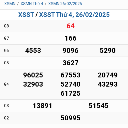
XSMN
XSMN Thứ 4
XSMN 26/02/2025
XSST
/
XSST Thứ 4, 26/02/2025
64
G8
166
G7
4553
9096
5290
G6
3627
G5
96025
67553
20749
32903
52740
43293
G4
61725
13891
51545
G3
50995
G2