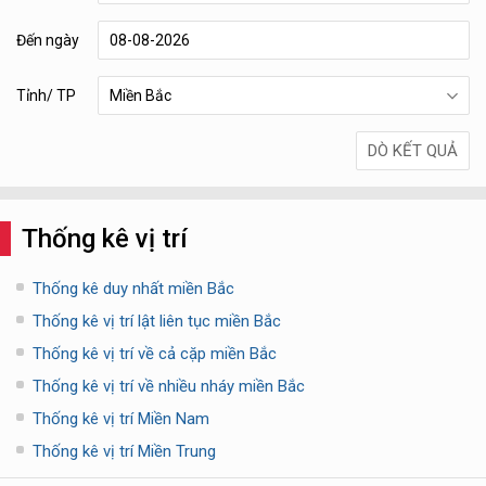
Đến ngày
Tỉnh/ TP
Thống kê vị trí
Thống kê duy nhất miền Bắc
Thống kê vị trí lật liên tục miền Bắc
Thống kê vị trí về cả cặp miền Bắc
Thống kê vị trí về nhiều nháy miền Bắc
Thống kê vị trí Miền Nam
Thống kê vị trí Miền Trung