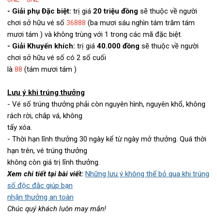
- Giải phụ Đặc biệt:
trị giá
20 triệu đồng
sẽ thuộc về người
chơi sở hữu vé số
36888
(ba mươi sáu nghìn tám trăm tám
mươi tám ) và không trùng với 1 trong các mã đặc biệt.
- Giải Khuyến khích:
trị giá
40.000 đồng
sẽ thuộc về người
chơi sở hữu vé số có 2 số cuối
là
88
(tám mươi tám )
Lưu ý khi trúng thưởng
- Vé số trúng thưởng phải còn nguyên hình, nguyên khổ, không
rách rời, chắp vá, không
tẩy xóa.
- Thời hạn lĩnh thưởng 30 ngày kể từ ngày mở thưởng. Quá thời
hạn trên, vé trúng thưởng
không còn giá trị lĩnh thưởng.
Xem chi tiết tại bài viết:
Những lưu ý không thể bỏ qua khi trúng
số độc đắc giúp bạn
nhận thưởng an toàn
Chúc quý khách luôn may mắn!