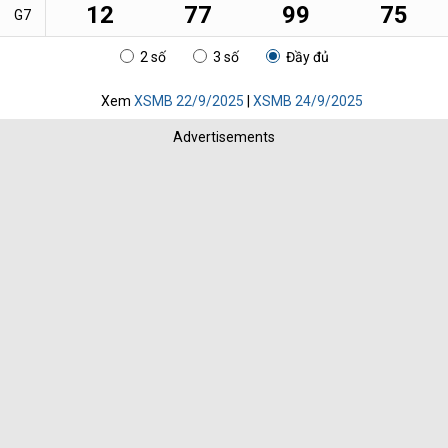
12
77
99
75
G7
2 số
3 số
Đầy đủ
Xem
XSMB 22/9/2025
|
XSMB 24/9/2025
Advertisements