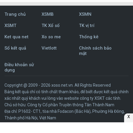
Trang chủ
XSMB
XSMN
XSMT
TK Xổ số
TK vị trí
Ket qua net
Xo so me
Thống kê
Sổ kết quả
Vietlott
Chính sách bảo
mật
Điều khoản sử
dụng
Copyright @ 2009 - 2026 xoso.net.vn. All Rights Reserved
Bảng kết quả chỉ có tính chất tham khảo, để biết được kết quả chính
xác nhất quý khách vui lòng vào website công ty XSKT các tỉnh.
Chủ sở hữu: Công ty Cổ phần Truyền thông Tân Thành Nam
Địa chỉ: P1602- CT1, tòa nhà Fodacon (Bắc Hà), Phường Hà Đông,
X
Thành phố Hà Nội, Việt Nam
Email: daidaiphat.ic@gmail.com