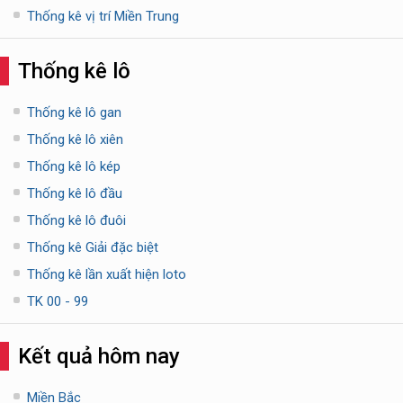
Thống kê vị trí Miền Trung
Thống kê lô
Thống kê lô gan
Thống kê lô xiên
Thống kê lô kép
Thống kê lô đầu
Thống kê lô đuôi
Thống kê Giải đặc biệt
Thống kê lần xuất hiện loto
TK 00 - 99
Kết quả hôm nay
Miền Bắc