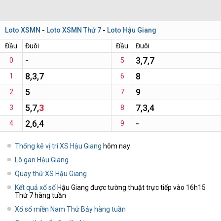
Loto XSMN
-
Loto XSMN Thứ 7
-
Loto Hậu Giang
Đầu
Đuôi
Đầu
Đuôi
-
3,7,7
0
5
8,3,7
8
1
6
5
9
2
7
5,7,
3
7,3,4
3
8
2,6,4
-
4
9
Thống kê vị trí XS Hậu Giang
hôm nay
Lô gan Hậu Giang
Quay thử XS Hậu Giang
Kết quả xổ số
Hậu Giang được tường thuật trực tiếp vào 16h15
Thứ 7 hàng tuần
Xổ số miền Nam Thứ Bảy hàng tuần