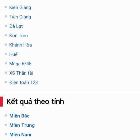
Kiên Giang
Tiền Giang
Đà Lạt
Kon Tum
Khánh Hòa
Huế
Mega 6/45
XS Thần tài
Điện toán 123
Kết quả theo tỉnh
Miền Bắc
Miền Trung
Miền Nam