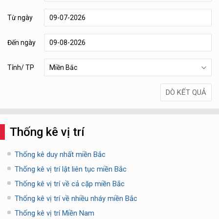
Từ ngày
Đến ngày
Tỉnh/ TP
Thống kê vị trí
Thống kê duy nhất miền Bắc
Thống kê vị trí lật liên tục miền Bắc
Thống kê vị trí về cả cặp miền Bắc
Thống kê vị trí về nhiều nháy miền Bắc
Thống kê vị trí Miền Nam