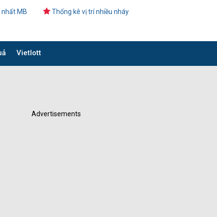
 nhất MB
Thống kê vị trí nhiều nháy
uả
Vietlott
Advertisements