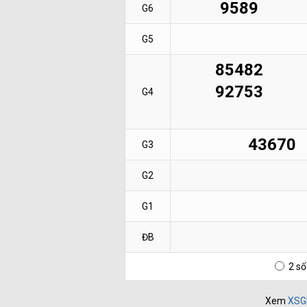
9589
G6
G5
85482
92753
G4
43670
G3
G2
G1
ĐB
2 số
Xem
XSG