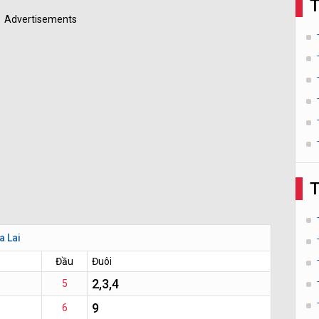
T
Advertisements
T
a Lai
Đầu
Đuôi
2,3,4
5
9
6