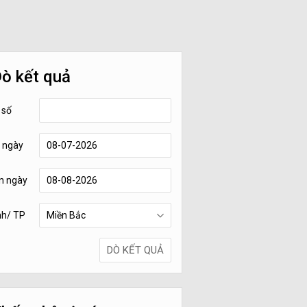
ò kết quả
 số
 ngày
n ngày
nh/ TP