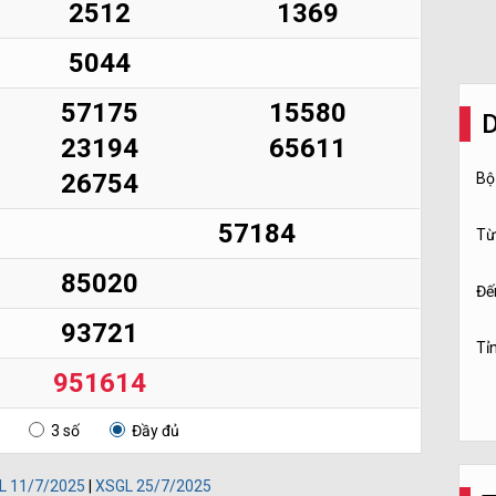
2512
1369
5044
57175
15580
D
23194
65611
26754
Bộ
57184
Từ
85020
Đế
93721
Tỉ
951614
3 số
Đầy đủ
L 11/7/2025
|
XSGL 25/7/2025