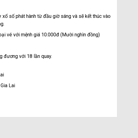
 xổ số phát hành từ đầu giờ sáng và sẽ kết thúc vào
ng.
 loại vé với mệnh giá 10.000đ (Mười nghìn đồng)
g đương với 18 lần quay.
ai
 Gia Lai