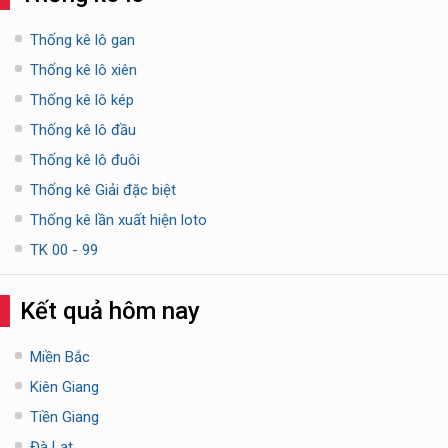
Thống kê lô gan
Thống kê lô xiên
Thống kê lô kép
Thống kê lô đầu
Thống kê lô đuôi
Thống kê Giải đặc biệt
Thống kê lần xuất hiện loto
TK 00 - 99
Kết quả hôm nay
Miền Bắc
Kiên Giang
Tiền Giang
Đà Lạt