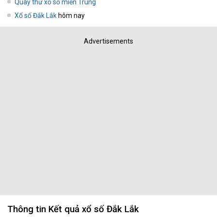
Quay thử xổ số miền Trung
Xổ số Đắk Lắk
hôm nay
Advertisements
Thông tin Kết quả xổ số Đắk Lắk