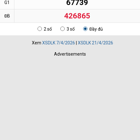
67739
G1
426865
ĐB
2 số
3 số
Đầy đủ
Xem
XSDLK 7/4/2026
|
XSDLK 21/4/2026
Advertisements