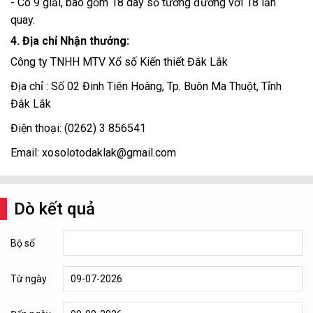
- Có 9 giải, bao gồm 18 dãy số tương đương với 18 lần
quay.
4. Địa chỉ Nhận thưởng:
Công ty TNHH MTV Xổ số Kiến thiết Đắk Lắk
Địa chỉ : Số 02 Đinh Tiên Hoàng, Tp. Buôn Ma Thuột, Tỉnh
Đắk Lắk
Điện thoại: (0262) 3 856541
Email: xosolotodaklak@gmail.com
Dò kết quả
Bộ số
Từ ngày