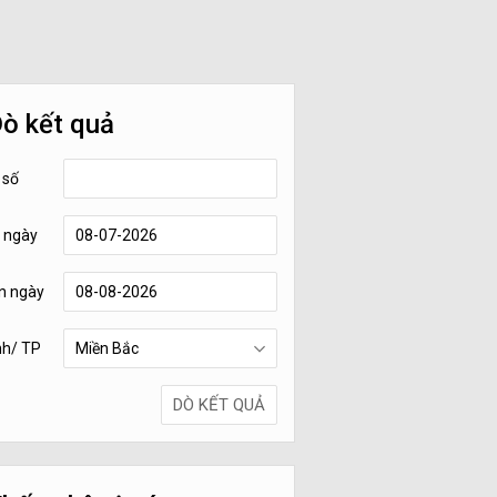
ò kết quả
 số
 ngày
n ngày
nh/ TP