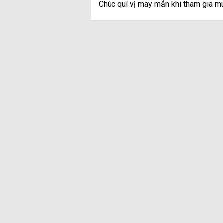
Chúc quí vị may mắn khi tham gia mu