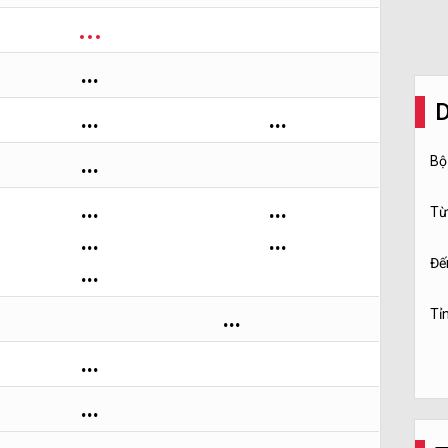
...
...
D
...
...
...
Bộ
...
...
Từ
...
...
Đế
...
...
Tỉ
...
...