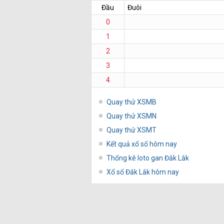
Đầu
Đuôi
0
1
2
3
4
Quay thử XSMB
Quay thử XSMN
Quay thử XSMT
Kết quả xổ số hôm nay
Thống kê loto gan Đắk Lắk
Xổ số Đắk Lắk hôm nay