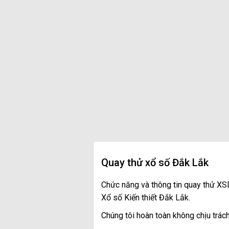
Quay thử xổ số Đắk Lắk
Chức năng và thông tin quay thử XS
Xổ số Kiến thiết Đắk Lắk.
Chúng tôi hoàn toàn không chịu trách