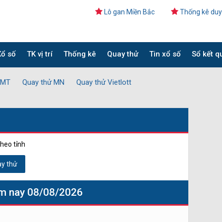
Lô gan Miền Bắc
Thống kê duy
Xổ số
TK vị trí
Thống kê
Quay thử
Tin xổ số
Sổ kết q
 MT
Quay thử MN
Quay thử Vietlott
heo tỉnh
y thử
ôm nay 08/08/2026