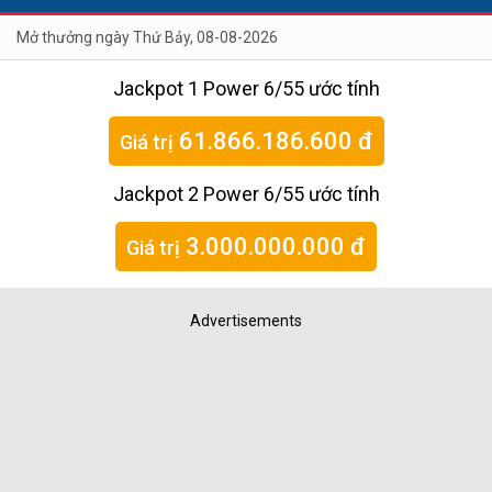
Mở thưởng ngày Thứ Bảy, 08-08-2026
Jackpot 1 Power 6/55 ước tính
61.866.186.600 đ
Giá trị
Jackpot 2 Power 6/55 ước tính
3.000.000.000 đ
Giá trị
Advertisements