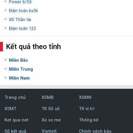
Power 6/55
Điện toán 6x36
XS Thần tài
Điện toán 123
Kết quả theo tỉnh
Miền Bắc
Miền Trung
Miền Nam
Trang chủ
XSMB
XSMN
XSMT
TK Xổ số
TK vị trí
Ket qua net
Xo so me
Thống kê
Sổ kết quả
Vietlott
Chính sách bảo