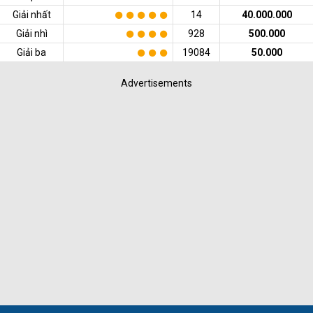
Giải nhất
14
40.000.000
Giải nhì
928
500.000
Giải ba
19084
50.000
Advertisements