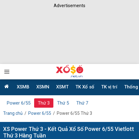
Advertisements
XSMB
XSMN
XSMT
TK Xổ số
TK vị trí
Thống
Power 6/55
Thứ 3
Thứ 5
Thứ 7
Trang chủ
Power 6/55
Power 6/55 Thứ 3
XS Power Thứ 3 - Kết Quả Xổ Số Power 6/55 Vietlott
Thứ 3 Hàng Tuần