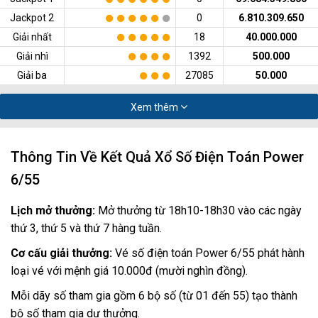
Jackpot 2
0
6.810.309.650
Giải nhất
18
40.000.000
Giải nhì
1392
500.000
Giải ba
27085
50.000
Xem thêm
Thông Tin Về Kết Quả Xổ Số Điện Toán Power
6/55
Lịch mở thưởng:
Mở thưởng từ 18h10-18h30 vào các ngày
thứ 3, thứ 5 và thứ 7 hàng tuần.
Cơ cấu giải thưởng:
Vé số điện toán Power 6/55 phát hành
loại vé với mệnh giá 10.000đ (mười nghìn đồng).
Mỗi dãy số tham gia gồm 6 bộ số (từ 01 đến 55) tạo thành
bộ số tham gia dự thưởng.