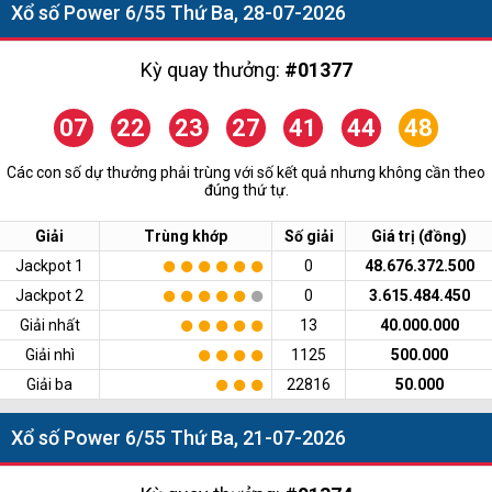
Xổ số Power 6/55 Thứ Ba,
28-07-2026
Kỳ quay thưởng:
#01377
07
22
23
27
41
44
48
Các con số dự thưởng phải trùng với số kết quả nhưng không cần theo
đúng thứ tự.
Giải
Trùng khớp
Số giải
Giá trị (đồng)
Jackpot 1
0
48.676.372.500
Jackpot 2
0
3.615.484.450
Giải nhất
13
40.000.000
Giải nhì
1125
500.000
Giải ba
22816
50.000
Xổ số Power 6/55 Thứ Ba,
21-07-2026