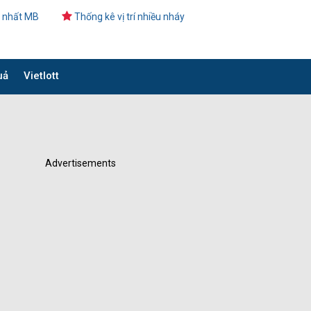
 nhất MB
Thống kê vị trí nhiều nháy
uả
Vietlott
Advertisements