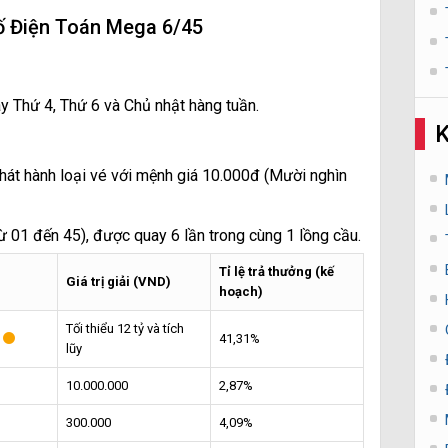
ố Điện Toán Mega 6/45
 Thứ 4, Thứ 6 và Chủ nhật hàng tuần.
K
át hành loại vé với mệnh giá 10.000đ (Mười nghìn
 01 đến 45), được quay 6 lần trong cùng 1 lồng cầu.
Tỉ lệ trả thưởng (kế
Giá trị giải (VND)
hoạch)
Tối thiểu 12 tỷ và tích
41,31%
lũy
10.000.000
2,87%
300.000
4,09%