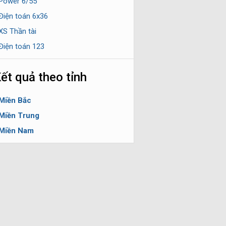
Power 6/55
Điện toán 6x36
XS Thần tài
Điện toán 123
ết quả theo tỉnh
Miền Bắc
Miền Trung
Miền Nam