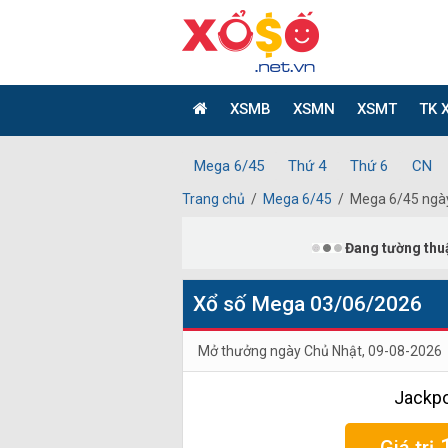
XSMB
XSMN
XSMT
TK 
Mega 6/45
Thứ 4
Thứ 6
CN
Trang chủ
Mega 6/45
Mega 6/45 ngà
Đang tường thu
Xổ số Mega 03/06/2026
Mở thưởng ngày Chủ Nhật, 09-08-2026
Jackpo
1