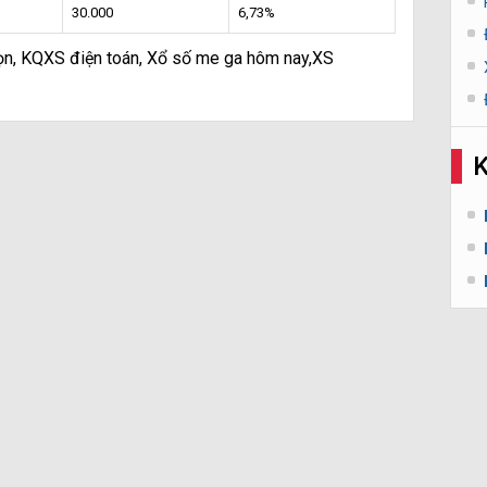
30.000
6,73%
ọn, KQXS điện toán, Xổ số me ga hôm nay,XS
K