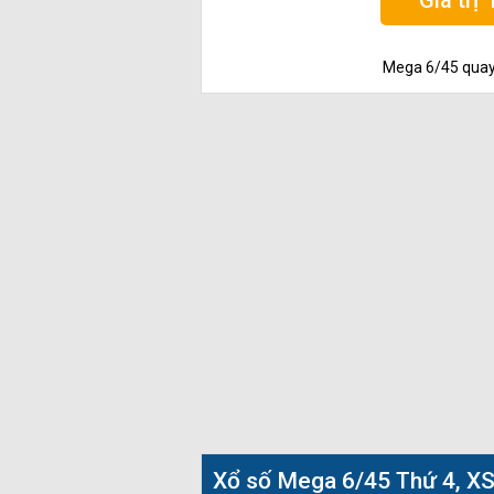
Giá trị
Mega 6/45 quay 
Xổ số Mega 6/45 Thứ 4
, X