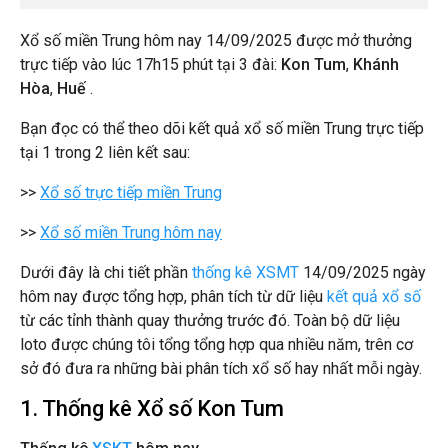
Xổ số miền Trung hôm nay 14/09/2025 được mở thưởng
trực tiếp vào lúc 17h15 phút tại 3 đài:
Kon Tum
,
Khánh
Hòa
,
Huế
.
Bạn đọc có thể theo dõi kết quả xổ số miền Trung trực tiếp
tại 1 trong 2 liên kết sau:
>>
Xổ số trực tiếp miền Trung
>>
Xổ số miền Trung hôm nay
Dưới đây là chi tiết phần
thống kê XSMT
14/09/2025 ngày
hôm nay được tổng hợp, phân tích từ dữ liệu
kết quả xổ số
từ các tỉnh thành quay thưởng trước đó. Toàn bộ dữ liệu
loto được chúng tôi tổng tổng hợp qua nhiều năm, trên cơ
sở đó đưa ra những bài phân tích xổ số hay nhất mỗi ngày.
1. Thống kê Xổ số Kon Tum