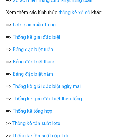
=>
Xổ số miền Trung Chủ Nhật hàng tuần
Xem thêm các hình thức
thống kê xổ số
khác:
=>
Loto gan miền Trung
=>
Thống kê giải đặc biệt
=>
Bảng đặc biệt tuần
=>
Bảng đặc biệt tháng
=>
Bảng đặc biệt năm
=>
Thống kê giải đặc biệt ngày mai
=>
Thống kê giải đặc biệt theo tổng
=>
Thống kê tổng hợp
>>
Thống kê tần suất loto
>>
Thống kê tần suất cặp loto