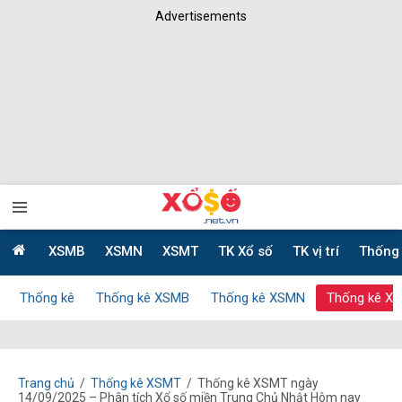
Advertisements
XSMB
XSMN
XSMT
TK Xổ số
TK vị trí
Thống
Thống kê
Thống kê XSMB
Thống kê XSMN
Thống kê X
Trang chủ
Thống kê XSMT
Thống kê XSMT ngày
14/09/2025 – Phân tích Xổ số miền Trung Chủ Nhật Hôm nay