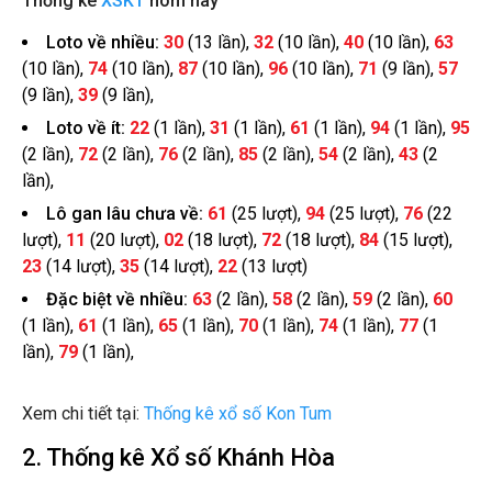
Thống kê
XSKT
hôm nay
Loto về nhiều:
30
(13 lần),
32
(10 lần),
40
(10 lần),
63
(10 lần),
74
(10 lần),
87
(10 lần),
96
(10 lần),
71
(9 lần),
57
(9 lần),
39
(9 lần),
Loto về ít:
22
(1 lần),
31
(1 lần),
61
(1 lần),
94
(1 lần),
95
(2 lần),
72
(2 lần),
76
(2 lần),
85
(2 lần),
54
(2 lần),
43
(2
lần),
Lô gan lâu chưa về:
61
(25 lượt),
94
(25 lượt),
76
(22
lượt),
11
(20 lượt),
02
(18 lượt),
72
(18 lượt),
84
(15 lượt),
23
(14 lượt),
35
(14 lượt),
22
(13 lượt)
Đặc biệt về nhiều:
63
(2 lần),
58
(2 lần),
59
(2 lần),
60
(1 lần),
61
(1 lần),
65
(1 lần),
70
(1 lần),
74
(1 lần),
77
(1
lần),
79
(1 lần),
Xem chi tiết tại:
Thống kê xổ số Kon Tum
2. Thống kê Xổ số Khánh Hòa