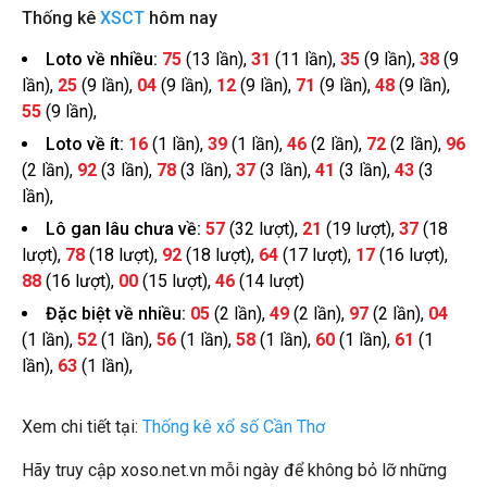
Thống kê
XSCT
hôm nay
Loto về nhiều:
75
(13 lần),
31
(11 lần),
35
(9 lần),
38
(9
lần),
25
(9 lần),
04
(9 lần),
12
(9 lần),
71
(9 lần),
48
(9 lần),
55
(9 lần),
Loto về ít:
16
(1 lần),
39
(1 lần),
46
(2 lần),
72
(2 lần),
96
(2 lần),
92
(3 lần),
78
(3 lần),
37
(3 lần),
41
(3 lần),
43
(3
lần),
Lô gan lâu chưa về:
57
(32 lượt),
21
(19 lượt),
37
(18
lượt),
78
(18 lượt),
92
(18 lượt),
64
(17 lượt),
17
(16 lượt),
88
(16 lượt),
00
(15 lượt),
46
(14 lượt)
Đặc biệt về nhiều:
05
(2 lần),
49
(2 lần),
97
(2 lần),
04
(1 lần),
52
(1 lần),
56
(1 lần),
58
(1 lần),
60
(1 lần),
61
(1
lần),
63
(1 lần),
Xem chi tiết tại:
Thống kê xổ số Cần Thơ
Hãy truy cập xoso.net.vn mỗi ngày để không bỏ lỡ những