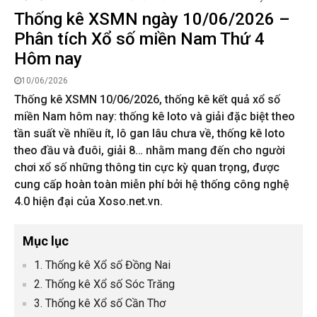
Thống kê XSMN ngày 10/06/2026 –
Phân tích Xổ số miền Nam Thứ 4
Hôm nay
10/06/2026
Thống kê XSMN 10/06/2026, thống kê kết quả xổ số
miền Nam hôm nay: thống kê loto và giải đặc biệt theo
tần suất về nhiều ít, lô gan lâu chưa về, thống kê loto
theo đầu và đuôi, giải 8… nhằm mang đến cho người
chơi xổ số những thông tin cực kỳ quan trọng, được
cung cấp hoàn toàn miễn phí bởi hệ thống công nghệ
4.0 hiện đại của Xoso.net.vn.
Mục lục
1. Thống kê Xổ số Đồng Nai
2. Thống kê Xổ số Sóc Trăng
3. Thống kê Xổ số Cần Thơ