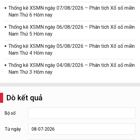
Thống kê XSMN ngày 07/08/2026 – Phân tích Xổ số miền
Nam Thứ 6 Hôm nay
Thống kê XSMN ngày 06/08/2026 – Phân tích Xổ số miền
Nam Thứ 5 Hôm nay
Thống kê XSMN ngày 05/08/2026 – Phân tích Xổ số miền
Nam Thứ 4 Hôm nay
Thống kê XSMN ngày 04/08/2026 – Phân tích Xổ số miền
Nam Thứ 3 Hôm nay
Dò kết quả
Bộ số
Từ ngày