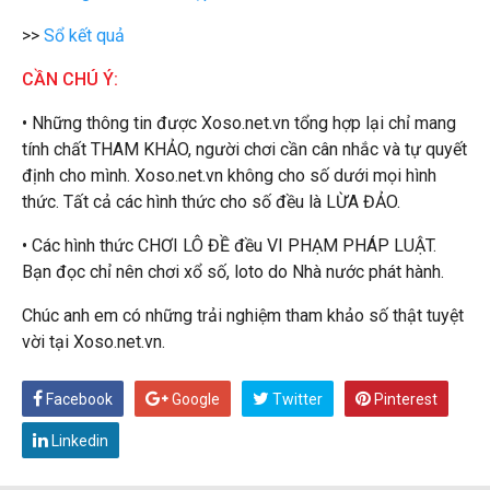
>>
Sổ kết quả
CẦN CHÚ Ý:
• Những thông tin được Xoso.net.vn tổng hợp lại chỉ mang
tính chất THAM KHẢO, người chơi cần cân nhắc và tự quyết
định cho mình. Xoso.net.vn không cho số dưới mọi hình
thức. Tất cả các hình thức cho số đều là LỪA ĐẢO.
• Các hình thức CHƠI LÔ ĐỀ đều VI PHẠM PHÁP LUẬT.
Bạn đọc chỉ nên chơi xổ số, loto do Nhà nước phát hành.
Chúc anh em có những trải nghiệm tham khảo số thật tuyệt
vời tại Xoso.net.vn.
Facebook
Google
Twitter
Pinterest
Linkedin