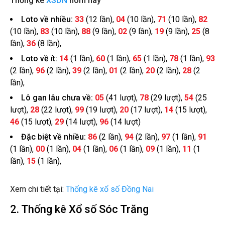
Thống kê
XSDN
hôm nay
Loto về nhiều:
33
(12 lần),
04
(10 lần),
71
(10 lần),
82
(10 lần),
83
(10 lần),
88
(9 lần),
02
(9 lần),
19
(9 lần),
25
(8
lần),
36
(8 lần),
Loto về ít:
14
(1 lần),
60
(1 lần),
65
(1 lần),
78
(1 lần),
93
(2 lần),
96
(2 lần),
39
(2 lần),
01
(2 lần),
20
(2 lần),
28
(2
lần),
Lô gan lâu chưa về:
05
(41 lượt),
78
(29 lượt),
54
(25
lượt),
28
(22 lượt),
99
(19 lượt),
20
(17 lượt),
14
(15 lượt),
46
(15 lượt),
29
(14 lượt),
96
(14 lượt)
Đặc biệt về nhiều:
86
(2 lần),
94
(2 lần),
97
(1 lần),
91
(1 lần),
00
(1 lần),
04
(1 lần),
06
(1 lần),
09
(1 lần),
11
(1
lần),
15
(1 lần),
Xem chi tiết tại:
Thống kê xổ số Đồng Nai
2. Thống kê Xổ số Sóc Trăng