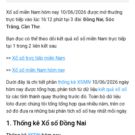
Xổ số miền Nam hôm nay 10/06/2026 được mở thưởng
trực tiếp vào lúc 16:12 phút tại 3 đài:
Đồng Nai
,
Sóc
Trăng
,
Cần Thơ
.
Bạn đọc có thể theo dõi kết quả xổ số miền Nam trực tiếp
tại 1 trong 2 liên kết sau:
>>
Xổ số trực tiếp miền Nam
>>
Xổ số miền Nam hôm nay
Dưới đây là chi tiết phần
thống kê XSMN
10/06/2026 ngày
hôm nay được tổng hợp, phân tích từ dữ liệu
kết quả xổ số
từ các tỉnh thành quay thưởng trước đó. Toàn bộ dữ liệu
loto được chúng tôi tổng tổng hợp qua nhiều năm, trên cơ
sở đó đưa ra những bài phân tích xổ số hay nhất mỗi ngày.
1. Thống kê Xổ số Đồng Nai