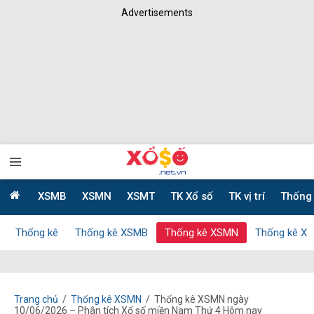
Advertisements
XSMB
XSMN
XSMT
TK Xổ số
TK vị trí
Thống
Thống kê
Thống kê XSMB
Thống kê XSMN
Thống kê X
Trang chủ
Thống kê XSMN
Thống kê XSMN ngày
10/06/2026 – Phân tích Xổ số miền Nam Thứ 4 Hôm nay