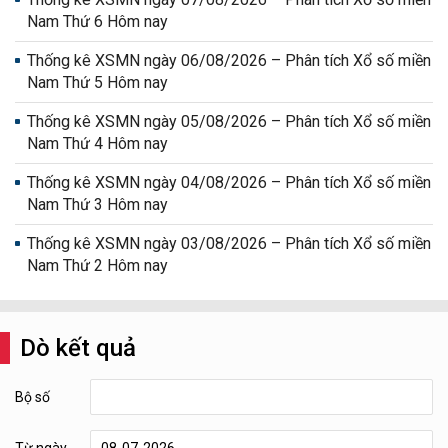
Nam Thứ 6 Hôm nay
Thống kê XSMN ngày 06/08/2026 – Phân tích Xổ số miền
Nam Thứ 5 Hôm nay
Thống kê XSMN ngày 05/08/2026 – Phân tích Xổ số miền
Nam Thứ 4 Hôm nay
Thống kê XSMN ngày 04/08/2026 – Phân tích Xổ số miền
Nam Thứ 3 Hôm nay
Thống kê XSMN ngày 03/08/2026 – Phân tích Xổ số miền
Nam Thứ 2 Hôm nay
Dò kết quả
Bộ số
Từ ngày