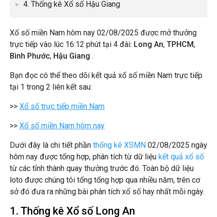
4. Thống kê Xổ số Hậu Giang
Xổ số miền Nam hôm nay 02/08/2025 được mở thưởng
trực tiếp vào lúc 16:12 phút tại 4 đài:
Long An
,
TPHCM
,
Bình Phước
,
Hậu Giang
.
Bạn đọc có thể theo dõi kết quả xổ số miền Nam trực tiếp
tại 1 trong 2 liên kết sau:
>>
Xổ số trực tiếp miền Nam
>>
Xổ số miền Nam hôm nay
Dưới đây là chi tiết phần
thống kê XSMN
02/08/2025 ngày
hôm nay được tổng hợp, phân tích từ dữ liệu
kết quả xổ số
từ các tỉnh thành quay thưởng trước đó. Toàn bộ dữ liệu
loto được chúng tôi tổng tổng hợp qua nhiều năm, trên cơ
sở đó đưa ra những bài phân tích xổ số hay nhất mỗi ngày.
1. Thống kê Xổ số Long An