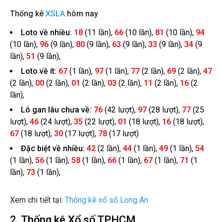
Thống kê
XSLA
hôm nay
Loto về nhiều:
18
(11 lần),
66
(10 lần),
81
(10 lần),
94
(10 lần),
96
(9 lần),
80
(9 lần),
63
(9 lần),
33
(9 lần),
34
(9
lần),
51
(9 lần),
Loto về ít:
67
(1 lần),
97
(1 lần),
77
(2 lần),
69
(2 lần),
47
(2 lần),
00
(2 lần),
01
(2 lần),
03
(2 lần),
11
(2 lần),
16
(2
lần),
Lô gan lâu chưa về:
76
(42 lượt),
97
(28 lượt),
77
(25
lượt),
46
(24 lượt),
35
(22 lượt),
01
(18 lượt),
16
(18 lượt),
67
(18 lượt),
30
(17 lượt),
78
(17 lượt)
Đặc biệt về nhiều:
42
(2 lần),
44
(1 lần),
49
(1 lần),
54
(1 lần),
56
(1 lần),
58
(1 lần),
66
(1 lần),
67
(1 lần),
71
(1
lần),
73
(1 lần),
Xem chi tiết tại:
Thống kê xổ số Long An
2. Thống kê Xổ số TPHCM