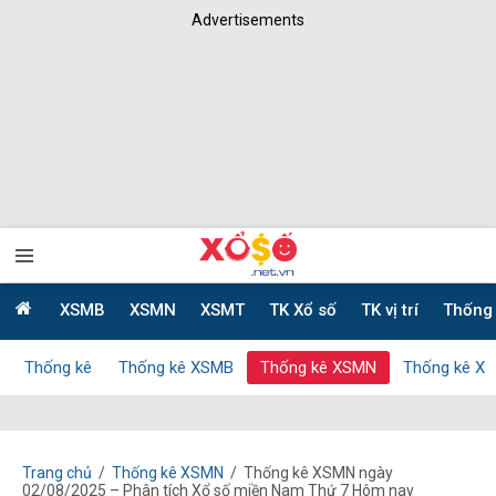
Advertisements
XSMB
XSMN
XSMT
TK Xổ số
TK vị trí
Thống
Thống kê
Thống kê XSMB
Thống kê XSMN
Thống kê X
Trang chủ
Thống kê XSMN
Thống kê XSMN ngày
02/08/2025 – Phân tích Xổ số miền Nam Thứ 7 Hôm nay