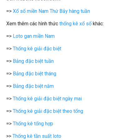
=>
Xổ số miền Nam Thứ Bảy hàng tuần
Xem thêm các hình thức
thống kê xổ số
khác:
=>
Loto gan miền Nam
=>
Thống kê giải đặc biệt
=>
Bảng đặc biệt tuần
=>
Bảng đặc biệt tháng
=>
Bảng đặc biệt năm
=>
Thống kê giải đặc biệt ngày mai
=>
Thống kê giải đặc biệt theo tổng
=>
Thống kê tổng hợp
>>
Thống kê tần suất loto