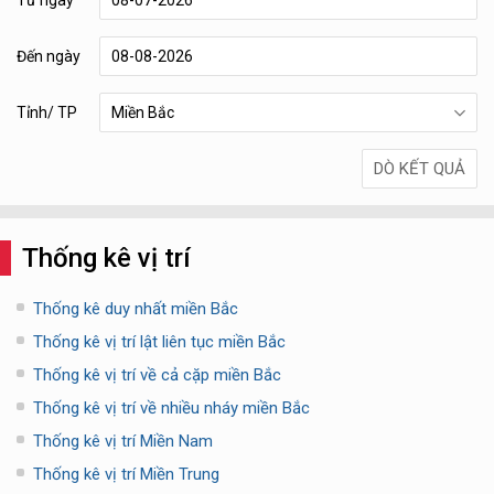
Đến ngày
Tỉnh/ TP
Thống kê vị trí
Thống kê duy nhất miền Bắc
Thống kê vị trí lật liên tục miền Bắc
Thống kê vị trí về cả cặp miền Bắc
Thống kê vị trí về nhiều nháy miền Bắc
Thống kê vị trí Miền Nam
Thống kê vị trí Miền Trung