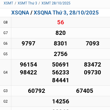
XSMT
XSMT Thứ 3
XSMT 28/10/2025
XSQNA
/
XSQNA Thứ 3, 28/10/2025
56
G8
820
G7
9797
8301
7093
G6
2756
G5
96154
50691
83472
98422
56233
09730
G4
84441
60792
67405
G3
14256
G2