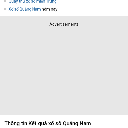
Quay thử xổ số miền Trung
Xổ số Quảng Nam
hôm nay
Advertisements
Thông tin Kết quả xổ số Quảng Nam