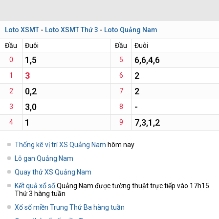
Loto XSMT
-
Loto XSMT Thứ 3
-
Loto Quảng Nam
Đầu
Đuôi
Đầu
Đuôi
1,5
6,6,4,6
0
5
3
2
1
6
0,2
2
2
7
3,0
-
3
8
1
7,3,1,2
4
9
Thống kê vị trí XS Quảng Nam
hôm nay
Lô gan Quảng Nam
Quay thử XS Quảng Nam
Kết quả xổ số
Quảng Nam được tường thuật trực tiếp vào 17h15
Thứ 3 hàng tuần
Xổ số miền Trung Thứ Ba hàng tuần