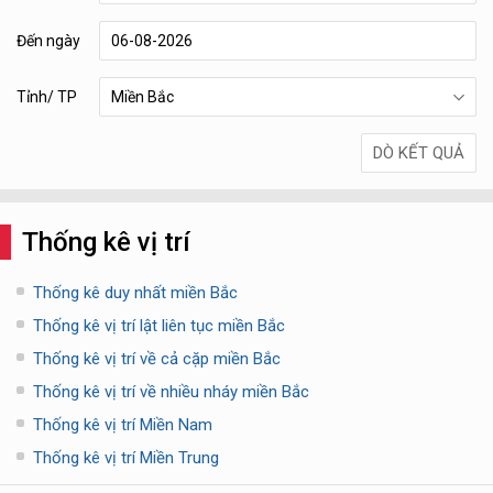
Đến ngày
Tỉnh/ TP
Thống kê vị trí
Thống kê duy nhất miền Bắc
Thống kê vị trí lật liên tục miền Bắc
Thống kê vị trí về cả cặp miền Bắc
Thống kê vị trí về nhiều nháy miền Bắc
Thống kê vị trí Miền Nam
Thống kê vị trí Miền Trung