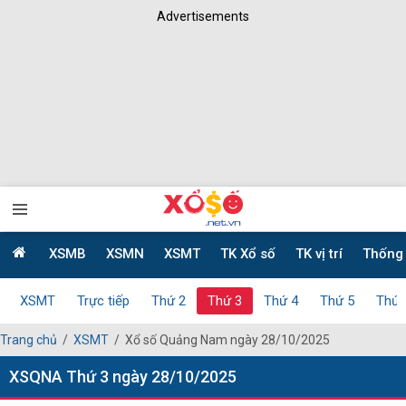
Advertisements
XSMB
XSMN
XSMT
TK Xổ số
TK vị trí
Thống
XSMT
Trực tiếp
Thứ 2
Thứ 3
Thứ 4
Thứ 5
Thứ 
Trang chủ
XSMT
Xổ số Quảng Nam ngày 28/10/2025
XSQNA Thứ 3 ngày 28/10/2025