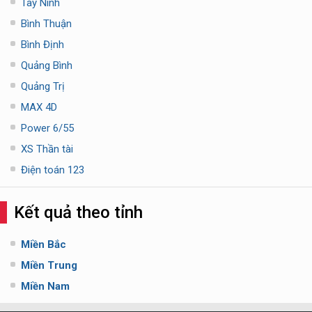
Tây Ninh
Bình Thuận
Bình Định
Quảng Bình
Quảng Trị
MAX 4D
Power 6/55
XS Thần tài
Điện toán 123
Kết quả theo tỉnh
Miền Bắc
Miền Trung
Miền Nam