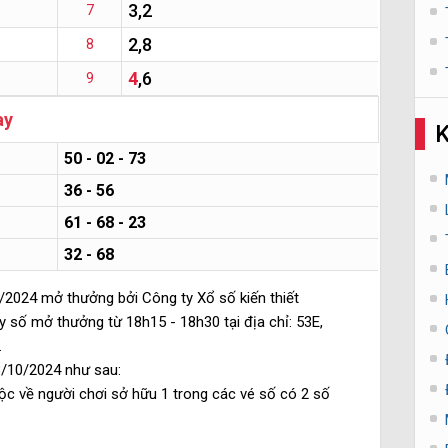
3,2
7
2,8
8
4
,6
9
ay
K
50 - 02 - 73
36 - 56
61 - 68 - 23
32 - 68
024 mở thưởng bởi Công ty Xổ số kiến thiết
 số mở thưởng từ 18h15 - 18h30 tại địa chỉ: 53E,
.
3/10/2024 như sau:
ộc về người chơi sở hữu 1 trong các vé số có 2 số