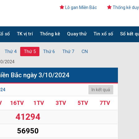
Lô gan Miền Bắc
Thống kê duy
Xổ số
TK vị trí
Thống kê
Quay thử
Tin xổ số
Sổ kết q
Thứ 4
Thứ 5
Thứ 6
Thứ 7
CN
10/2024
iền Bắc ngày 3/10/2024
024
In kết quả
V
16TV
1TV
3TV
5TV
7TV
41294
56950