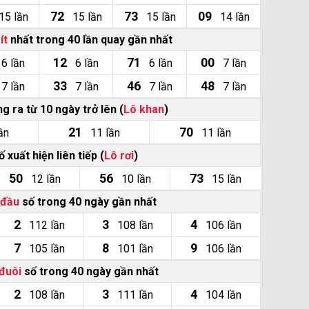
72
73
09
15 lần
15 lần
15 lần
14 lần
n
ít
nhất trong 40 lần quay gần nhất
12
71
00
6 lần
6 lần
6 lần
7 lần
33
46
48
7 lần
7 lần
7 lần
7 lần
 ra từ 10 ngày trở lên (
Lô khan
)
21
70
ần
11 lần
11 lần
 xuất hiện liên tiếp (
Lô rơi
)
50
56
73
12 lần
10 lần
15 lần
đầu
số trong 40 ngày gần nhất
2
3
4
112 lần
108 lần
106 lần
7
8
9
105 lần
101 lần
106 lần
đuôi
số trong 40 ngày gần nhất
2
3
4
108 lần
111 lần
104 lần