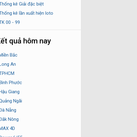
Thống kê Giải đặc biệt
Thống kê lần xuất hiện loto
TK 00 - 99
ết quả hôm nay
Miền Bắc
Long An
TPHCM
Bình Phước
Hậu Giang
Quảng Ngãi
Đà Nẵng
Đắk Nông
MAX 4D