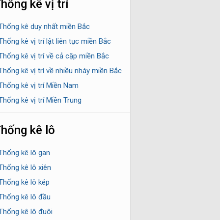
hống kê vị trí
Thống kê duy nhất miền Bắc
Thống kê vị trí lật liên tục miền Bắc
Thống kê vị trí về cả cặp miền Bắc
Thống kê vị trí về nhiều nháy miền Bắc
Thống kê vị trí Miền Nam
Thống kê vị trí Miền Trung
hống kê lô
Thống kê lô gan
Thống kê lô xiên
Thống kê lô kép
Thống kê lô đầu
Thống kê lô đuôi