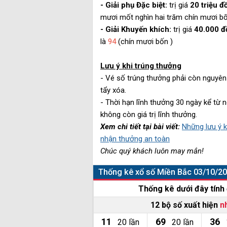
- Giải phụ Đặc biệt:
trị giá
20 triệu đ
mươi mốt nghìn hai trăm chín mươi bốn
- Giải Khuyến khích:
trị giá
40.000 đ
là
94
(chín mươi bốn )
Lưu ý khi trúng thưởng
- Vé số trúng thưởng phải còn nguyên 
tẩy xóa.
- Thời hạn lĩnh thưởng 30 ngày kể từ 
không còn giá trị lĩnh thưởng.
Xem chi tiết tại bài viết:
Những lưu ý k
nhận thưởng an toàn
Chúc quý khách luôn may mắn!
Thống kê xổ số Miền Bắc 03/10/2
Thống kê dưới đây tính 
12 bộ số xuất hiện
n
11
69
36
20 lần
20 lần