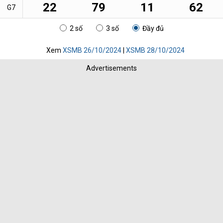
22
79
11
62
G7
2 số
3 số
Đầy đủ
Xem
XSMB 26/10/2024
|
XSMB 28/10/2024
Advertisements