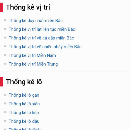
Thống kê vị trí
Thống kê duy nhất miền Bắc
Thống kê vị trí lật liên tục miền Bắc
Thống kê vị trí về cả cặp miền Bắc
Thống kê vị trí về nhiều nháy miền Bắc
Thống kê vị trí Miền Nam
Thống kê vị trí Miền Trung
Thống kê lô
Thống kê lô gan
Thống kê lô xiên
Thống kê lô kép
Thống kê lô đầu