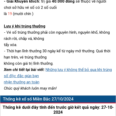
- Giải Khuyến khích:
trị giá
40.000 đồng
sẽ thuộc về người
chơi sở hữu vé số có 2 số cuối
là
19
(mười chín )
Lưu ý khi trúng thưởng
- Vé số trúng thưởng phải còn nguyên hình, nguyên khổ, không
rách rời, chắp vá, không
tẩy xóa.
- Thời hạn lĩnh thưởng 30 ngày kể từ ngày mở thưởng. Quá thời
hạn trên, vé trúng thưởng
không còn giá trị lĩnh thưởng.
Xem chi tiết tại bài viết:
Những lưu ý không thể bỏ qua khi trúng
số độc đắc giúp bạn
nhận thưởng an toàn
Chúc quý khách luôn may mắn!
Thống kê xổ số Miền Bắc 27/10/2024
Thống kê dưới đây tính đến trước giờ kết quả ngày: 27-10-
2024