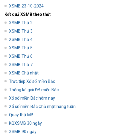
XSMB 23-10-2024
Kết quả XSMB theo thứ:
XSMB Thứ 2
XSMB Thứ 3
XSMB Thứ 4
XSMB Thứ 5
XSMB Thứ 6
XSMB Thứ 7
XSMB Chủ nhật
Trực tiếp Xổ số miền Bắc
Thống kê giải ĐB miền Bắc
Xổ số miền Bắc hôm nay
Xổ số miền Bắc Chủ nhật hàng tuần
Quay thử MB
KQXSMB 30 ngày
XSMB 90 ngày