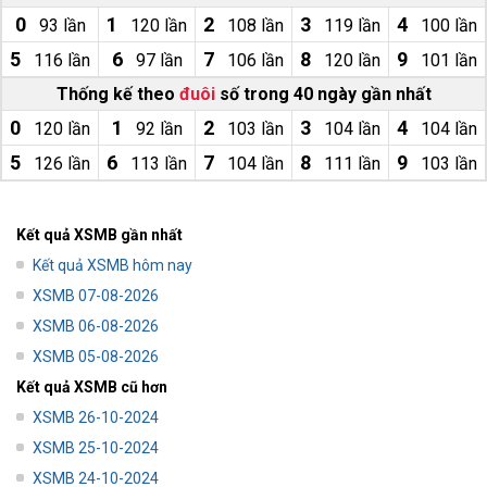
0
1
2
3
4
93 lần
120 lần
108 lần
119 lần
100 lần
5
6
7
8
9
116 lần
97 lần
106 lần
120 lần
101 lần
Thống kế theo
đuôi
số trong 40 ngày gần nhất
0
1
2
3
4
120 lần
92 lần
103 lần
104 lần
104 lần
5
6
7
8
9
126 lần
113 lần
104 lần
111 lần
103 lần
Kết quả XSMB gần nhất
Kết quả XSMB hôm nay
XSMB 07-08-2026
XSMB 06-08-2026
XSMB 05-08-2026
Kết quả XSMB cũ hơn
XSMB 26-10-2024
XSMB 25-10-2024
XSMB 24-10-2024