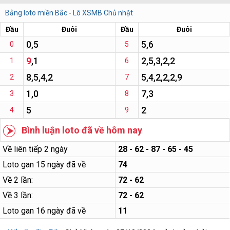
Bảng loto miền Bắc
-
Lô XSMB Chủ nhật
Đầu
Đuôi
Đầu
Đuôi
0,5
5,6
0
5
9
,1
2,5,3,2,2
1
6
8,5,4,2
5,4,2,2,2,9
2
7
1,0
7,3
3
8
5
2
4
9
Bình luận loto đã về hôm nay
Về liên tiếp 2 ngày
28 - 62 - 87 - 65 - 45
Loto gan 15 ngày đã về
74
Về 2 lần:
72 - 62
Về 3 lần:
72 - 62
Loto gan 16 ngày đã về
11