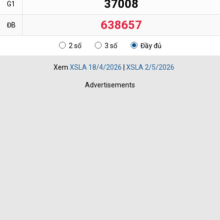
37008
G1
638657
ĐB
2 số
3 số
Đầy đủ
Xem
XSLA 18/4/2026
|
XSLA 2/5/2026
Advertisements