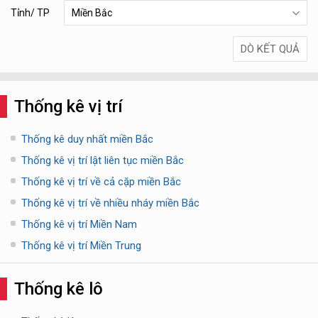
Tỉnh/ TP
Thống kê vị trí
Thống kê duy nhất miền Bắc
Thống kê vị trí lật liên tục miền Bắc
Thống kê vị trí về cả cặp miền Bắc
Thống kê vị trí về nhiều nháy miền Bắc
Thống kê vị trí Miền Nam
Thống kê vị trí Miền Trung
Thống kê lô