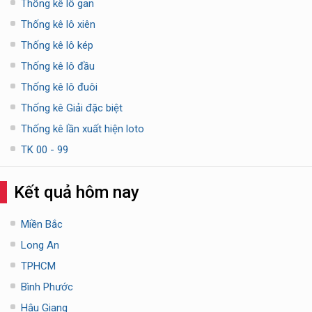
Thống kê lô gan
Thống kê lô xiên
Thống kê lô kép
Thống kê lô đầu
Thống kê lô đuôi
Thống kê Giải đặc biệt
Thống kê lần xuất hiện loto
TK 00 - 99
Kết quả hôm nay
Miền Bắc
Long An
TPHCM
Bình Phước
Hậu Giang