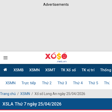
Advertisements
XSMB
XSMN
XSMT
TK Xổ số
TK vị trí
Thống
XSMN
Trực tiếp
Thứ 2
Thứ 3
Thứ 4
Thứ 5
Thứ 
Trang chủ
XSMN
Xổ số Long An ngày 25/04/2026
XSLA Thứ 7 ngày 25/04/2026