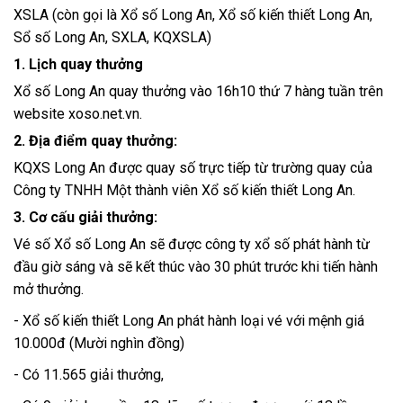
XSLA (còn gọi là Xổ số Long An, Xổ số kiến thiết Long An,
Sổ số Long An, SXLA, KQXSLA)
1. Lịch quay thưởng
Xổ số Long An quay thưởng vào 16h10 thứ 7 hàng tuần trên
website xoso.net.vn.
2. Địa điểm quay thưởng:
KQXS Long An được quay số trực tiếp từ trường quay của
Công ty TNHH Một thành viên Xổ số kiến thiết Long An.
3. Cơ cấu giải thưởng:
Vé số Xổ số Long An sẽ được công ty xổ số phát hành từ
đầu giờ sáng và sẽ kết thúc vào 30 phút trước khi tiến hành
mở thưởng.
- Xổ số kiến thiết Long An phát hành loại vé với mệnh giá
10.000đ (Mười nghìn đồng)
- Có 11.565 giải thưởng,