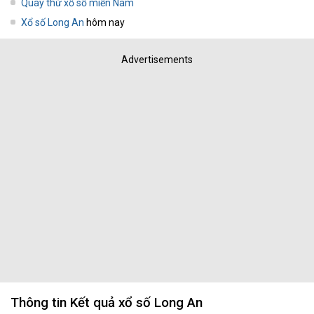
Quay thử xổ số miền Nam
Xổ số Long An
hôm nay
Advertisements
Thông tin Kết quả xổ số Long An