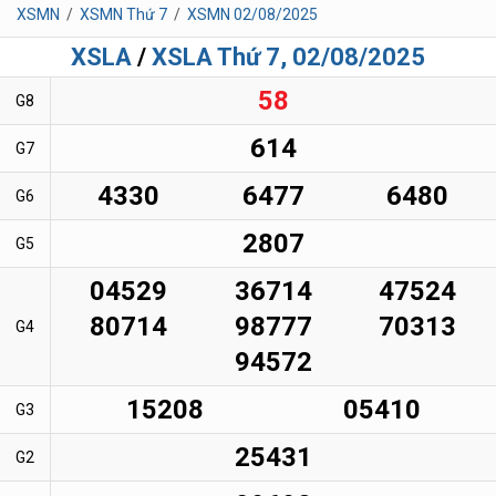
XSMN
XSMN Thứ 7
XSMN 02/08/2025
XSLA
/
XSLA Thứ 7, 02/08/2025
58
G8
614
G7
4330
6477
6480
G6
2807
G5
04529
36714
47524
80714
98777
70313
G4
94572
15208
05410
G3
25431
G2