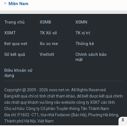
Miền Nam
Trang chủ
XSMB
XSMN
XSMT
TK Xổ số
TK vị trí
Ket qua net
Xo so me
Thống kê
Sổ kết quả
Vietlott
Chính sách bảo
mật
Điều khoản sử
dụng
Copyright @ 2009 - 2026 xoso.net.vn. All Rights Reserved
Bảng kết quả chỉ có tính chất tham khảo, để biết được kết quả chính
xác nhất quý khách vui lòng vào website công ty XSKT các tỉnh.
Chủ sở hữu: Công ty Cổ phần Truyền thông Tân Thành Nam
Địa chỉ: P1602- CT1, tòa nhà Fodacon (Bắc Hà), Phường Hà Đông,
X
Thành phố Hà Nội, Việt Nam