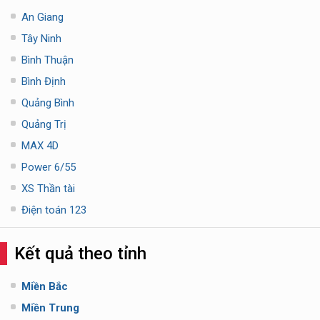
An Giang
Tây Ninh
Bình Thuận
Bình Định
Quảng Bình
Quảng Trị
MAX 4D
Power 6/55
XS Thần tài
Điện toán 123
Kết quả theo tỉnh
Miền Bắc
Miền Trung