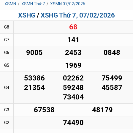
XSMN
XSMN Thứ 7
XSMN 07/02/2026
XSHG
/
XSHG Thứ 7, 07/02/2026
68
G8
141
G7
9005
2453
0848
G6
1969
G5
53386
02262
75499
21354
59248
45587
G4
73404
67538
48179
G3
74490
G2