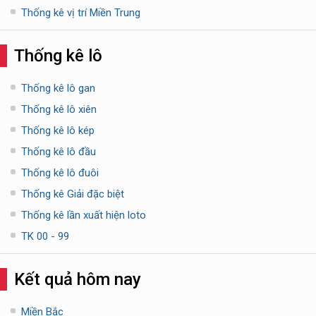
Thống kê vị trí Miền Trung
Thống kê lô
Thống kê lô gan
Thống kê lô xiên
Thống kê lô kép
Thống kê lô đầu
Thống kê lô đuôi
Thống kê Giải đặc biệt
Thống kê lần xuất hiện loto
TK 00 - 99
Kết quả hôm nay
Miền Bắc