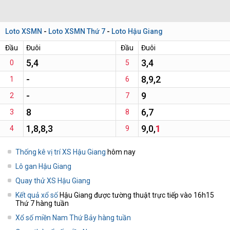
Loto XSMN
-
Loto XSMN Thứ 7
-
Loto Hậu Giang
Đầu
Đuôi
Đầu
Đuôi
5,4
3,4
0
5
-
8,9,2
1
6
-
9
2
7
8
6,7
3
8
1,8,8,3
9,0,
1
4
9
Thống kê vị trí XS Hậu Giang
hôm nay
Lô gan Hậu Giang
Quay thử XS Hậu Giang
Kết quả xổ số
Hậu Giang được tường thuật trực tiếp vào 16h15
Thứ 7 hàng tuần
Xổ số miền Nam Thứ Bảy hàng tuần