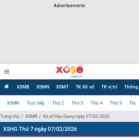
Advertisements
XSMB
XSMN
XSMT
TK Xổ số
TK vị trí
Thống
XSMN
Trực tiếp
Thứ 2
Thứ 3
Thứ 4
Thứ 5
Thứ 
Trang chủ
XSMN
Xổ số Hậu Giang ngày 07/02/2026
XSHG Thứ 7 ngày 07/02/2026