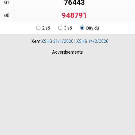
76443
G1
948791
ĐB
2 số
3 số
Đầy đủ
Xem
XSHG 31/1/2026
|
XSHG 14/2/2026
Advertisements