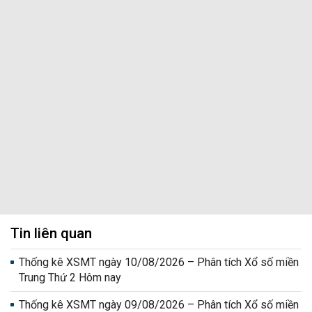
Tin liên quan
Thống kê XSMT ngày 10/08/2026 – Phân tích Xổ số miền
Trung Thứ 2 Hôm nay
Thống kê XSMT ngày 09/08/2026 – Phân tích Xổ số miền