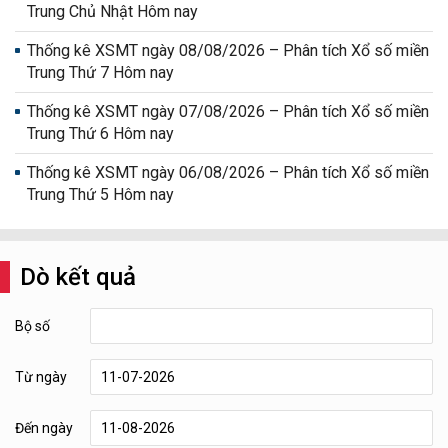
Trung Chủ Nhật Hôm nay
Thống kê XSMT ngày 08/08/2026 – Phân tích Xổ số miền
Trung Thứ 7 Hôm nay
Thống kê XSMT ngày 07/08/2026 – Phân tích Xổ số miền
Trung Thứ 6 Hôm nay
Thống kê XSMT ngày 06/08/2026 – Phân tích Xổ số miền
Trung Thứ 5 Hôm nay
Dò kết quả
Bộ số
Từ ngày
Đến ngày