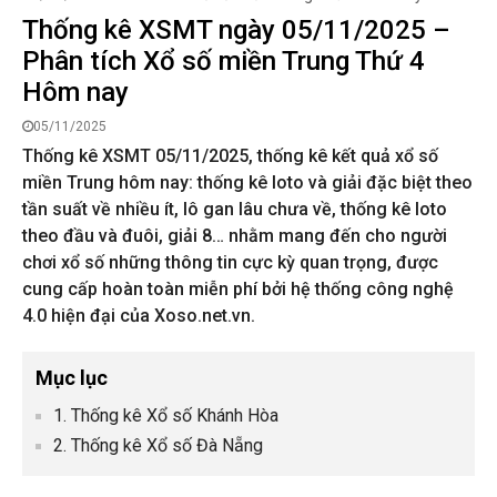
Thống kê XSMT ngày 05/11/2025 –
Phân tích Xổ số miền Trung Thứ 4
Hôm nay
05/11/2025
Thống kê XSMT 05/11/2025, thống kê kết quả xổ số
miền Trung hôm nay: thống kê loto và giải đặc biệt theo
tần suất về nhiều ít, lô gan lâu chưa về, thống kê loto
theo đầu và đuôi, giải 8… nhằm mang đến cho người
chơi xổ số những thông tin cực kỳ quan trọng, được
cung cấp hoàn toàn miễn phí bởi hệ thống công nghệ
4.0 hiện đại của Xoso.net.vn.
Mục lục
1. Thống kê Xổ số Khánh Hòa
2. Thống kê Xổ số Đà Nẵng