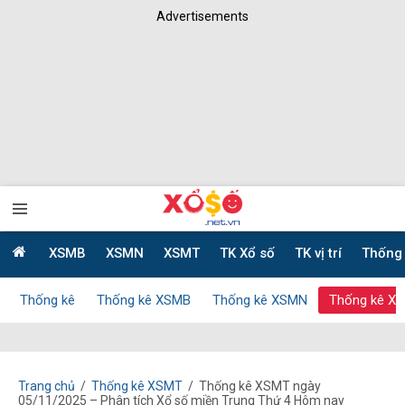
Advertisements
XSMB
XSMN
XSMT
TK Xổ số
TK vị trí
Thống
Thống kê
Thống kê XSMB
Thống kê XSMN
Thống kê X
Trang chủ
Thống kê XSMT
Thống kê XSMT ngày
05/11/2025 – Phân tích Xổ số miền Trung Thứ 4 Hôm nay