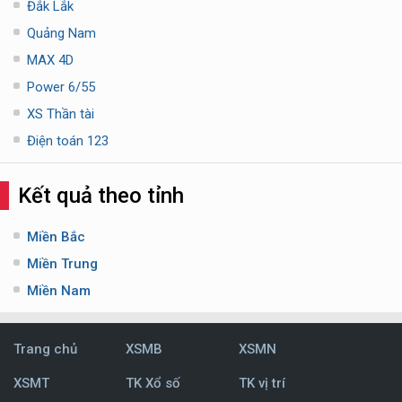
Đắk Lắk
Quảng Nam
MAX 4D
Power 6/55
XS Thần tài
Điện toán 123
Kết quả theo tỉnh
Miền Bắc
Miền Trung
Miền Nam
Trang chủ
XSMB
XSMN
XSMT
TK Xổ số
TK vị trí