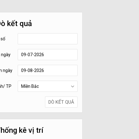
ò kết quả
 số
 ngày
n ngày
nh/ TP
hống kê vị trí