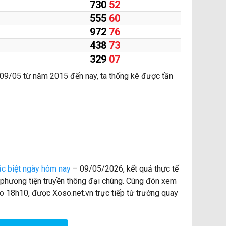
730
52
555
60
972
76
438
73
329
07
y 09/05 từ năm 2015 đến nay, ta thống kê được tần
ặc biệt ngày hôm nay
– 09/05/2026, kết quả thực tế
 phương tiện truyền thông đại chúng. Cùng đón xem
ào 18h10, được Xoso.net.vn trực tiếp từ trường quay