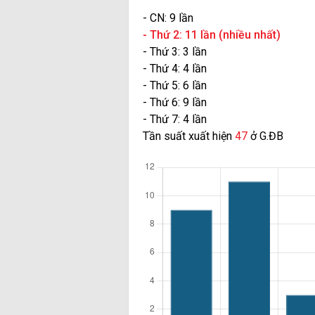
- CN: 9 lần
- Thứ 2: 11 lần (nhiều nhất)
- Thứ 3: 3 lần
- Thứ 4: 4 lần
- Thứ 5: 6 lần
- Thứ 6: 9 lần
- Thứ 7: 4 lần
Tần suất xuất hiện
47
ở G.ĐB