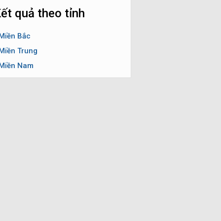
ết quả theo tỉnh
Miền Bắc
Miền Trung
Miền Nam