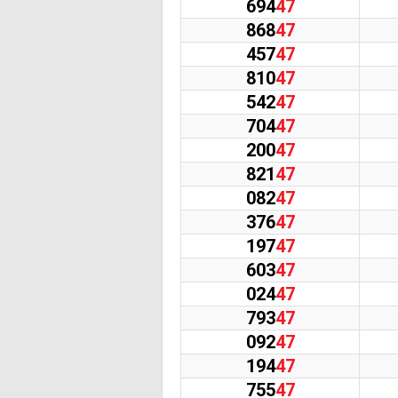
694
47
868
47
457
47
810
47
542
47
704
47
200
47
821
47
082
47
376
47
197
47
603
47
024
47
793
47
092
47
194
47
755
47