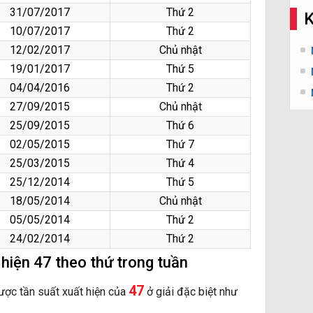
31/07/2017
Thứ 2
K
10/07/2017
Thứ 2
12/02/2017
Chủ nhật
19/01/2017
Thứ 5
04/04/2016
Thứ 2
27/09/2015
Chủ nhật
25/09/2015
Thứ 6
02/05/2015
Thứ 7
25/03/2015
Thứ 4
25/12/2014
Thứ 5
18/05/2014
Chủ nhật
05/05/2014
Thứ 2
24/02/2014
Thứ 2
 hiện 47 theo thứ trong tuần
47
được tần suất xuất hiện của
ở giải đặc biệt như