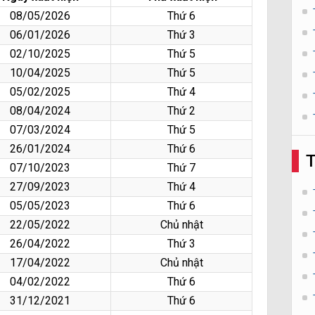
08/05/2026
Thứ 6
06/01/2026
Thứ 3
02/10/2025
Thứ 5
10/04/2025
Thứ 5
05/02/2025
Thứ 4
08/04/2024
Thứ 2
07/03/2024
Thứ 5
26/01/2024
Thứ 6
T
07/10/2023
Thứ 7
27/09/2023
Thứ 4
05/05/2023
Thứ 6
22/05/2022
Chủ nhật
26/04/2022
Thứ 3
17/04/2022
Chủ nhật
04/02/2022
Thứ 6
31/12/2021
Thứ 6