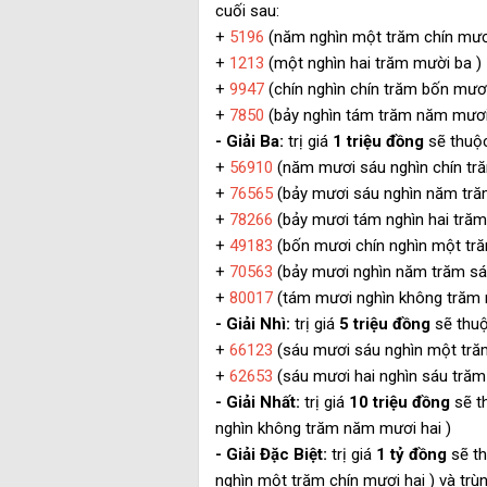
cuối sau:
+
5196
(năm nghìn một trăm chín mươ
+
1213
(một nghìn hai trăm mười ba )
+
9947
(chín nghìn chín trăm bốn mươi
+
7850
(bảy nghìn tám trăm năm mươi
- Giải Ba:
trị giá
1 triệu đồng
sẽ thuộc
+
56910
(năm mươi sáu nghìn chín tr
+
76565
(bảy mươi sáu nghìn năm tră
+
78266
(bảy mươi tám nghìn hai trăm
+
49183
(bốn mươi chín nghìn một tr
+
70563
(bảy mươi nghìn năm trăm sá
+
80017
(tám mươi nghìn không trăm 
- Giải Nhì:
trị giá
5 triệu đồng
sẽ thuộ
+
66123
(sáu mươi sáu nghìn một tră
+
62653
(sáu mươi hai nghìn sáu tră
- Giải Nhất:
trị giá
10 triệu đồng
sẽ t
nghìn không trăm năm mươi hai )
- Giải Đặc Biệt:
trị giá
1 tỷ đồng
sẽ th
nghìn một trăm chín mươi hai ) và trù