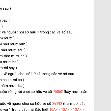
i sáu )
 bảy )
 )
 về người chơi sở hữu 1 trong các vé số sau:
ăm mười )
m sáu mươi lăm )
 sáu mươi sáu )
ăm tám mươi ba )
u mươi ba )
mười bảy )
c về người chơi sở hữu 1 trong các vé số sau:
m hai mươi ba )
m năm mươi ba )
huộc về người chơi sở hữu vé số
75052
(bảy mươi năm
uộc về người chơi sở hữu vé số
26192
(hai mươi sáu
ng với 1 trong các mã Đặc Biệt
10AF - 12AF - 13AF -