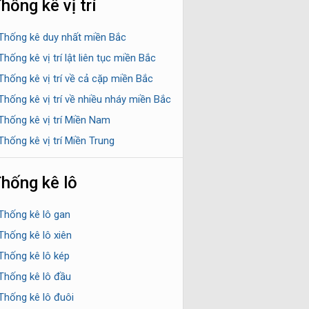
hống kê vị trí
Thống kê duy nhất miền Bắc
Thống kê vị trí lật liên tục miền Bắc
Thống kê vị trí về cả cặp miền Bắc
Thống kê vị trí về nhiều nháy miền Bắc
Thống kê vị trí Miền Nam
Thống kê vị trí Miền Trung
hống kê lô
Thống kê lô gan
Thống kê lô xiên
Thống kê lô kép
Thống kê lô đầu
Thống kê lô đuôi