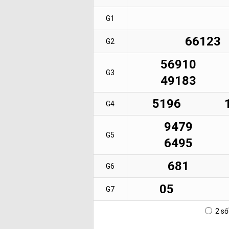
G1
66123
G2
56910
G3
49183
5196
G4
9479
G5
6495
681
G6
05
G7
2 số