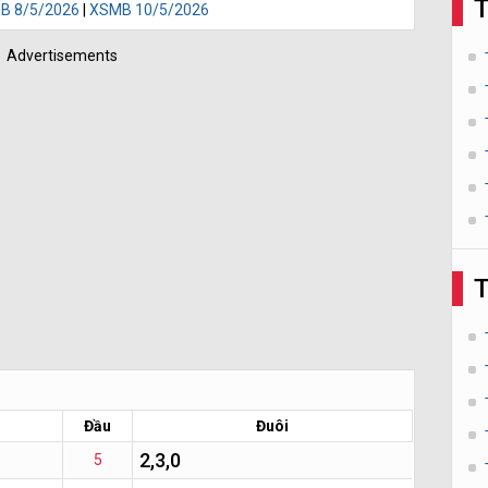
T
B 8/5/2026
|
XSMB 10/5/2026
Advertisements
T
Đầu
Đuôi
2,3,0
5