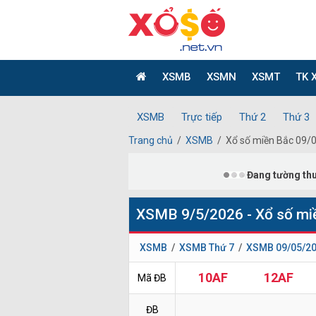
XSMB
XSMN
XSMT
TK 
XSMB
Trực tiếp
Thứ 2
Thứ 3
Trang chủ
XSMB
Xổ số miền Bắc 09/
Đang tường th
XSMB 9/5/2026 - Xổ số mi
XSMB
XSMB Thứ 7
XSMB 09/05/2
10AF
12AF
Mã ĐB
ĐB