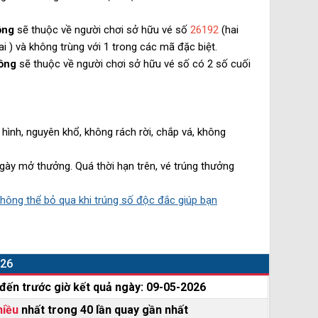
ồng
sẽ thuộc về người chơi sở hữu vé số
26192
(hai
 ) và không trùng với 1 trong các mã đặc biệt.
ồng
sẽ thuộc về người chơi sở hữu vé số có 2 số cuối
hình, nguyên khổ, không rách rời, chắp vá, không
ngày mở thưởng. Quá thời hạn trên, vé trúng thưởng
hông thể bỏ qua khi trúng số độc đắc giúp bạn
026
đến trước giờ kết quả ngày: 09-05-2026
hiều
nhất trong 40 lần quay gần nhất