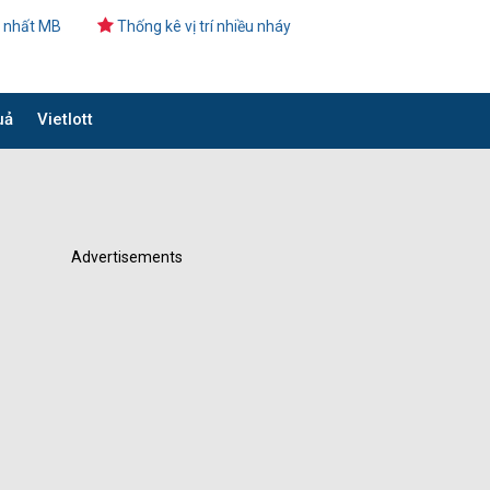
 nhất MB
Thống kê vị trí nhiều nháy
uả
Vietlott
Advertisements