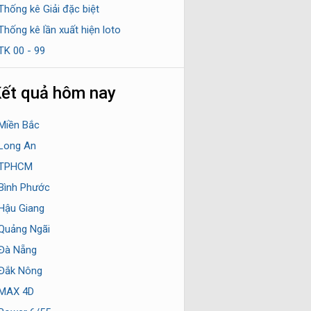
Thống kê Giải đặc biệt
Thống kê lần xuất hiện loto
TK 00 - 99
ết quả hôm nay
Miền Bắc
Long An
TPHCM
Bình Phước
Hậu Giang
Quảng Ngãi
Đà Nẵng
Đắk Nông
MAX 4D