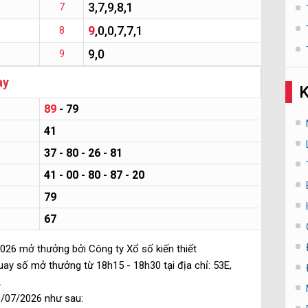
3,7,9,8,1
7
9
,0,0,7,7,1
8
9,0
9
ay
K
89
- 79
41
37 - 80 - 26 - 81
41 - 00 - 80 - 87 - 20
79
67
26 mở thưởng bởi Công ty Xổ số kiến thiết
ay số mở thưởng từ 18h15 - 18h30 tại địa chỉ: 53E,
.
8/07/2026 như sau: