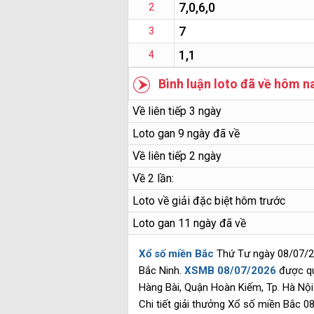
7,0,6,0
2
7
3
1,1
4
Bình luận loto đã về hôm n
Về liên tiếp 3 ngày
Loto gan 9 ngày đã về
Về liên tiếp 2 ngày
Về 2 lần:
Loto về giải đặc biệt hôm trước
Loto gan 11 ngày đã về
Xổ số miền Bắc
Thứ Tư ngày 08/07/20
Bắc Ninh.
XSMB 08/07/2026
được qu
Hàng Bài, Quận Hoàn Kiếm, Tp. Hà Nội
Chi tiết giải thưởng Xổ số miền Bắc 0