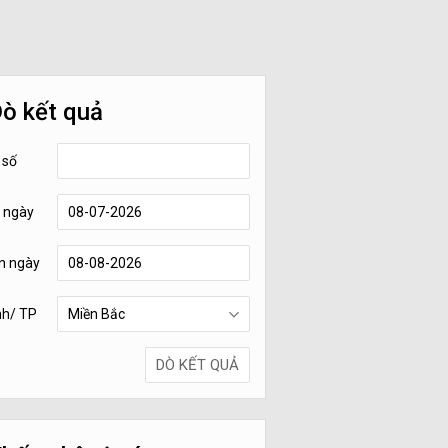
ò kết quả
 số
 ngày
n ngày
nh/ TP