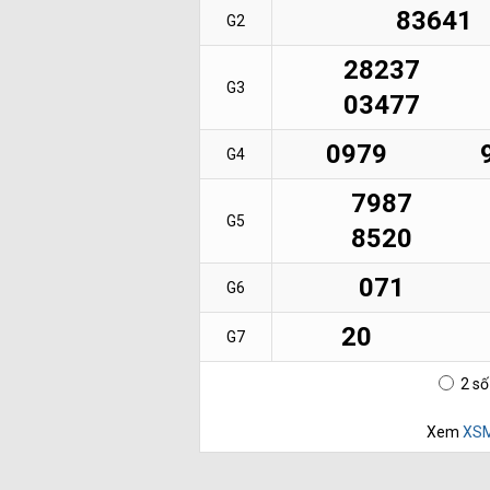
83641
G2
28237
G3
03477
0979
G4
7987
G5
8520
071
G6
20
G7
2 số
Xem
XSM