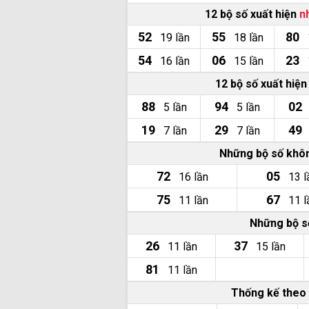
12 bộ số xuất hiện
n
52
55
80
19 lần
18 lần
54
06
23
16 lần
15 lần
12 bộ số xuất hiệ
88
94
02
5 lần
5 lần
19
29
49
7 lần
7 lần
Những bộ số không
72
05
16 lần
13 l
75
67
11 lần
11 l
Những bộ số
26
37
11 lần
15 lần
81
11 lần
Thống kế theo