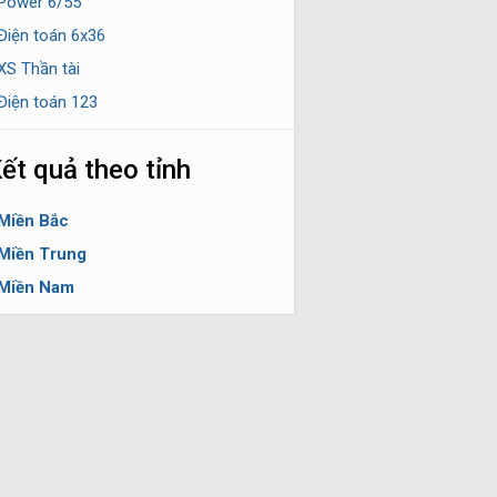
Power 6/55
Điện toán 6x36
XS Thần tài
Điện toán 123
ết quả theo tỉnh
Miền Bắc
Miền Trung
Miền Nam