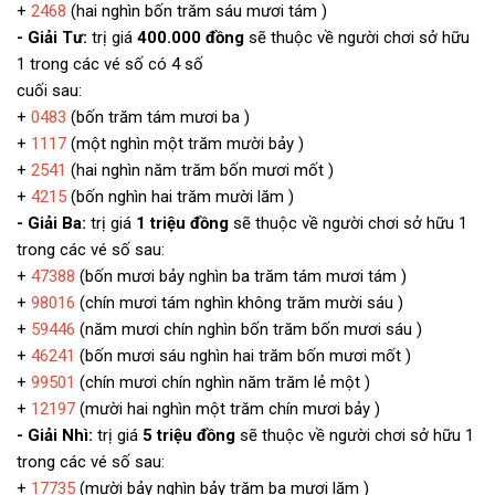
+
2468
(hai nghìn bốn trăm sáu mươi tám )
- Giải Tư:
trị giá
400.000 đồng
sẽ thuộc về người chơi sở hữu
1 trong các vé số có 4 số
cuối sau:
+
0483
(bốn trăm tám mươi ba )
+
1117
(một nghìn một trăm mười bảy )
+
2541
(hai nghìn năm trăm bốn mươi mốt )
+
4215
(bốn nghìn hai trăm mười lăm )
- Giải Ba:
trị giá
1 triệu đồng
sẽ thuộc về người chơi sở hữu 1
trong các vé số sau:
+
47388
(bốn mươi bảy nghìn ba trăm tám mươi tám )
+
98016
(chín mươi tám nghìn không trăm mười sáu )
+
59446
(năm mươi chín nghìn bốn trăm bốn mươi sáu )
+
46241
(bốn mươi sáu nghìn hai trăm bốn mươi mốt )
+
99501
(chín mươi chín nghìn năm trăm lẻ một )
+
12197
(mười hai nghìn một trăm chín mươi bảy )
- Giải Nhì:
trị giá
5 triệu đồng
sẽ thuộc về người chơi sở hữu 1
trong các vé số sau:
+
17735
(mười bảy nghìn bảy trăm ba mươi lăm )