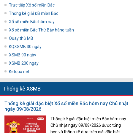
Trực tiếp Xổ số miền Bắc
Thống kê giải ĐB miền Bắc
Xổ số miền Bắc hôm nay
Xổ số miền Bắc Thứ Bảy hàng tuần
Quay thử MB
KQXSMB 30 ngày
XSMB 90 ngày
XSMB 200 ngày
Ketqua net
Thống kê XSMB
Thống kê giải đặc biệt Xổ số miền Bắc hôm nay Chủ nhật
ngày 09/08/2026
Thống kê giải đặc biệt miền Bắc hôm nay
Chủ nhật ngày 09/08/2026 được tổng
hợp và thống kê dựa trên giải đặc biệt