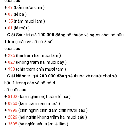
cuối sau:
+
49
(bốn mươi chín )
+
03
(lẻ ba )
+
55
(năm mươi lăm )
+
01
(lẻ một )
- Giải Sáu:
trị giá
100.000 đồng
sẽ thuộc về người chơi sở hữu
1 trong các vé số có 3 số
cuối sau:
+
225
(hai trăm hai mươi lăm )
+
027
(không trăm hai mươi bảy )
+
998
(chín trăm chín mươi tám )
- Giải Năm:
trị giá
200.000 đồng
sẽ thuộc về người chơi sở
hữu 1 trong các vé số có 4
số cuối sau:
+
8102
(tám nghìn một trăm lẻ hai )
+
0850
(tám trăm năm mươi )
+
9996
(chín nghìn chín trăm chín mươi sáu )
+
2026
(hai nghìn không trăm hai mươi sáu )
+
3605
(ba nghìn sáu trăm lẻ lăm )