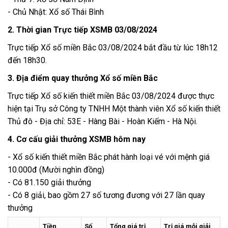
- Chủ Nhật: Xổ số Thái Bình
2. Thời gian Trực tiếp XSMB 03/08/2024
Trực tiếp Xổ số miền Bắc 03/08/2024 bắt đầu từ lúc 18h12
đến 18h30.
3. Địa điểm quay thưởng Xổ số miền Bắc
Trực tiếp Xổ số kiến thiết miền Bắc 03/08/2024 được thực
hiện tại Trụ sở Công ty TNHH Một thành viên Xổ số kiến thiết
Thủ đô - Địa chỉ: 53E - Hàng Bài - Hoàn Kiếm - Hà Nội.
4. Cơ cấu giải thưởng XSMB hôm nay
- Xổ số kiến thiết miền Bắc phát hành loại vé với mệnh giá
10.000đ (Mười nghìn đồng)
- Có 81.150 giải thưởng
- Có 8 giải, bao gồm 27 số tương đương với 27 lần quay
thưởng
Tiền
Số
Tổng giá trị
Trị giá mỗi giải