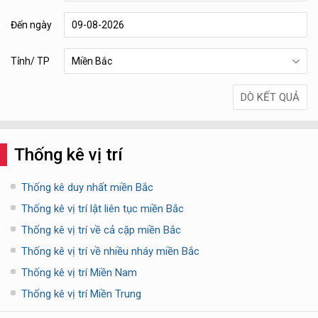
Đến ngày
Tỉnh/ TP
Thống kê vị trí
Thống kê duy nhất miền Bắc
Thống kê vị trí lật liên tục miền Bắc
Thống kê vị trí về cả cặp miền Bắc
Thống kê vị trí về nhiều nháy miền Bắc
Thống kê vị trí Miền Nam
Thống kê vị trí Miền Trung