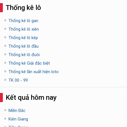
Thống kê lô
Thống kê lô gan
Thống kê lô xiên
Thống kê lô kép
Thống kê lô đầu
Thống kê lô đuôi
Thống kê Giải đặc biệt
Thống kê lần xuất hiện loto
TK 00 - 99
Kết quả hôm nay
Miền Bắc
Kiên Giang