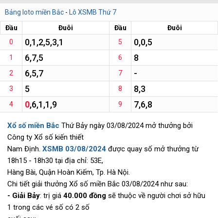
Bảng loto miền Bắc
-
Lô XSMB Thứ 7
Đầu
Đuôi
Đầu
Đuôi
0,1,2,5,3,1
0,0,5
0
5
6,7,5
8
1
6
6,5,7
-
2
7
5
8,3
3
8
0
,6,1,1,9
7,6,8
4
9
Xổ số miền Bắc
Thứ Bảy ngày 03/08/2024 mở thưởng bởi
Công ty Xổ số kiến thiết
Nam Định.
XSMB 03/08/2024
được quay số mở thưởng từ
18h15 - 18h30 tại địa chỉ: 53E,
Hàng Bài, Quận Hoàn Kiếm, Tp. Hà Nội.
Chi tiết giải thưởng Xổ số miền Bắc 03/08/2024 như sau:
- Giải Bảy
: trị giá
40.000 đồng
sẽ thuộc về người chơi sở hữu
1 trong các vé số có 2 số