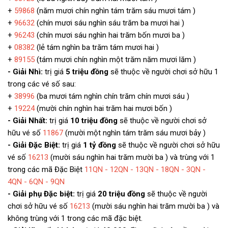
+
59868
(năm mươi chín nghìn tám trăm sáu mươi tám )
+
96632
(chín mươi sáu nghìn sáu trăm ba mươi hai )
+
96243
(chín mươi sáu nghìn hai trăm bốn mươi ba )
+
08382
(lẻ tám nghìn ba trăm tám mươi hai )
+
89155
(tám mươi chín nghìn một trăm năm mươi lăm )
- Giải Nhì:
trị giá
5 triệu đồng
sẽ thuộc về người chơi sở hữu 1
trong các vé số sau:
+
38996
(ba mươi tám nghìn chín trăm chín mươi sáu )
+
19224
(mười chín nghìn hai trăm hai mươi bốn )
- Giải Nhất:
trị giá
10 triệu đồng
sẽ thuộc về người chơi sở
hữu vé số
11867
(mười một nghìn tám trăm sáu mươi bảy )
- Giải Đặc Biệt:
trị giá
1 tỷ đồng
sẽ thuộc về người chơi sở hữu
vé số
16213
(mười sáu nghìn hai trăm mười ba ) và trùng với 1
trong các mã Đặc Biệt
11QN - 12QN - 13QN - 18QN - 3QN -
4QN - 6QN - 9QN
- Giải phụ Đặc biệt:
trị giá
20 triệu đồng
sẽ thuộc về người
chơi sở hữu vé số
16213
(mười sáu nghìn hai trăm mười ba ) và
không trùng với 1 trong các mã đặc biệt.