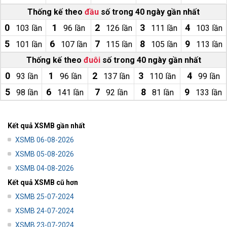
Thống kế theo
đầu
số trong 40 ngày gần nhất
0
1
2
3
4
103 lần
96 lần
126 lần
111 lần
103 lần
5
6
7
8
9
101 lần
107 lần
115 lần
105 lần
113 lần
Thống kế theo
đuôi
số trong 40 ngày gần nhất
0
1
2
3
4
93 lần
96 lần
137 lần
110 lần
99 lần
5
6
7
8
9
98 lần
141 lần
92 lần
81 lần
133 lần
Kết quả XSMB gần nhất
XSMB 06-08-2026
XSMB 05-08-2026
XSMB 04-08-2026
Kết quả XSMB cũ hơn
XSMB 25-07-2024
XSMB 24-07-2024
XSMB 23-07-2024