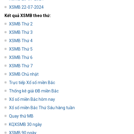
XSMB 22-07-2024
Kết quả XSMB theo thứ:
XSMB Thứ 2
XSMB Thứ 3
XSMB Thứ 4
XSMB Thứ 5
XSMB Thứ 6
XSMB Thứ 7
XSMB Chủ nhật
Trực tiếp Xổ số miền Bắc
Thống kê giải ĐB miền Bắc
Xổ số miền Bắc hôm nay
Xổ số miền Bắc Thứ Sáu hàng tuần
Quay thử MB
KQXSMB 30 ngày
XSMB 90 ngày