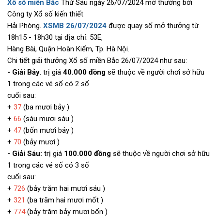
Xổ số miền Bắc
Thứ Sáu ngày 26/07/2024 mở thưởng bởi
Công ty Xổ số kiến thiết
Hải Phòng.
XSMB 26/07/2024
được quay số mở thưởng từ
18h15 - 18h30 tại địa chỉ: 53E,
Hàng Bài, Quận Hoàn Kiếm, Tp. Hà Nội.
Chi tiết giải thưởng Xổ số miền Bắc 26/07/2024 như sau:
- Giải Bảy
: trị giá
40.000 đồng
sẽ thuộc về người chơi sở hữu
1 trong các vé số có 2 số
cuối sau:
+
37
(ba mươi bảy )
+
66
(sáu mươi sáu )
+
47
(bốn mươi bảy )
+
70
(bảy mươi )
- Giải Sáu:
trị giá
100.000 đồng
sẽ thuộc về người chơi sở hữu
1 trong các vé số có 3 số
cuối sau:
+
726
(bảy trăm hai mươi sáu )
+
321
(ba trăm hai mươi mốt )
+
774
(bảy trăm bảy mươi bốn )