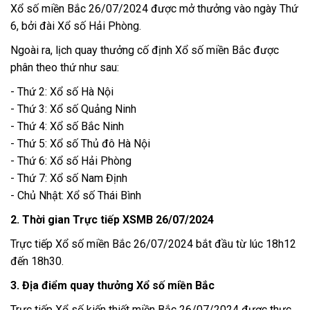
Xổ số miền Bắc 26/07/2024 được mở thưởng vào ngày Thứ
6, bởi đài Xổ số Hải Phòng.
Ngoài ra, lịch quay thưởng cố định Xổ số miền Bắc được
phân theo thứ như sau:
- Thứ 2: Xổ số Hà Nội
- Thứ 3: Xổ số Quảng Ninh
- Thứ 4: Xổ số Bắc Ninh
- Thứ 5: Xổ số Thủ đô Hà Nội
- Thứ 6: Xổ số Hải Phòng
- Thứ 7: Xổ số Nam Định
- Chủ Nhật: Xổ số Thái Bình
2. Thời gian Trực tiếp XSMB 26/07/2024
Trực tiếp Xổ số miền Bắc 26/07/2024 bắt đầu từ lúc 18h12
đến 18h30.
3. Địa điểm quay thưởng Xổ số miền Bắc
Trực tiếp Xổ số kiến thiết miền Bắc 26/07/2024 được thực