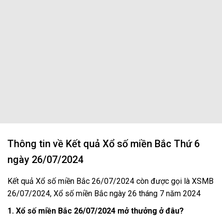
Thông tin về Kết quả Xổ số miền Bắc Thứ 6
ngày 26/07/2024
Kết quả Xổ số miền Bắc 26/07/2024 còn được gọi là XSMB
26/07/2024, Xổ số miền Bắc ngày 26 tháng 7 năm 2024
1. Xổ số miền Bắc 26/07/2024 mở thưởng ở đâu?