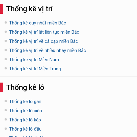
Thống kê vị trí
Thống kê duy nhất miền Bắc
Thống kê vị trí lật liên tục miền Bắc
Thống kê vị trí về cả cặp miền Bắc
Thống kê vị trí về nhiều nháy miền Bắc
Thống kê vị trí Miền Nam
Thống kê vị trí Miền Trung
Thống kê lô
Thống kê lô gan
Thống kê lô xiên
Thống kê lô kép
Thống kê lô đầu