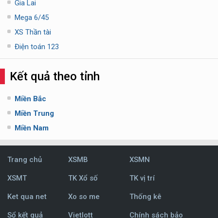
Gia Lai
Mega 6/45
XS Thần tài
Điện toán 123
Kết quả theo tỉnh
Miền Bắc
Miền Trung
Miền Nam
Trang chủ
XSMB
XSMN
XSMT
TK Xổ số
TK vị trí
Ket qua net
Xo so me
Thống kê
Sổ kết quả
Vietlott
Chính sách bảo