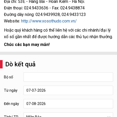
Địa chỉ: 53E - Hàng Bài - Hoàn Kiếm - Hà Nội.
Điện thoại: 024.9433636 - Fax: 024.9438874
Đường dây nóng: 024.9439928, 024.9433123
Website:
http://www.xosothudo.com.vn/
Hoặc quý khách hàng có thể liên hệ với các chi nhánh/đại lý
xổ số gần nhất để được hướng dẫn các thủ tục nhận thưởng.
Chúc các bạn may mắn!
Dò kết quả
Bộ số
Từ ngày
Đến ngày