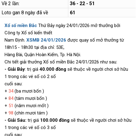
Về 2 lần:
36 - 22 - 51
Loto gan 8 ngày đã về
61
Xổ số miền Bắc
Thứ Bảy ngày 24/01/2026 mở thưởng bởi
Công ty Xổ số kiến thiết
Nam Định.
XSMB 24/01/2026
được quay số mở thưởng từ
18h15 - 18h30 tại địa chỉ: 53E,
Hàng Bài, Quận Hoàn Kiếm, Tp. Hà Nội.
Chi tiết giải thưởng Xổ số miền Bắc 24/01/2026 như sau:
- Giải Bảy
: trị giá
40.000 đồng
sẽ thuộc về người chơi sở hữu
1 trong các vé số có 2 số
cuối sau:
+
34
(ba mươi bốn )
+
84
(tám mươi bốn )
+
51
(năm mươi mốt )
+
98
(chín mươi tám )
- Giải Sáu:
trị giá
100.000 đồng
sẽ thuộc về người chơi sở hữu
1 trong các vé số có 3 số
cuối sau: