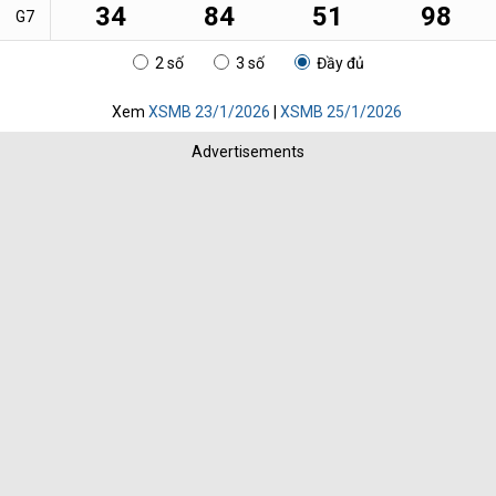
34
84
51
98
G7
2 số
3 số
Đầy đủ
Xem
XSMB 23/1/2026
|
XSMB 25/1/2026
Advertisements