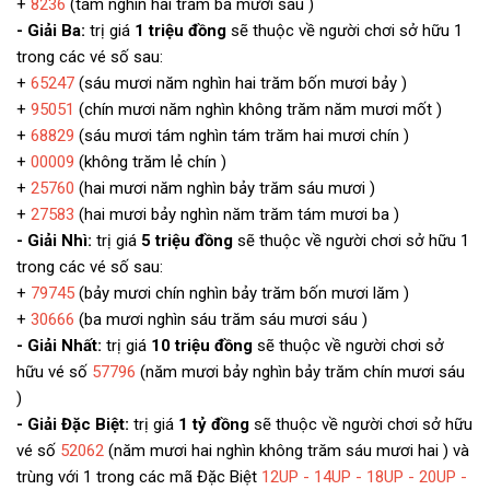
+
8236
(tám nghìn hai trăm ba mươi sáu )
- Giải Ba:
trị giá
1 triệu đồng
sẽ thuộc về người chơi sở hữu 1
trong các vé số sau:
+
65247
(sáu mươi năm nghìn hai trăm bốn mươi bảy )
+
95051
(chín mươi năm nghìn không trăm năm mươi mốt )
+
68829
(sáu mươi tám nghìn tám trăm hai mươi chín )
+
00009
(không trăm lẻ chín )
+
25760
(hai mươi năm nghìn bảy trăm sáu mươi )
+
27583
(hai mươi bảy nghìn năm trăm tám mươi ba )
- Giải Nhì:
trị giá
5 triệu đồng
sẽ thuộc về người chơi sở hữu 1
trong các vé số sau:
+
79745
(bảy mươi chín nghìn bảy trăm bốn mươi lăm )
+
30666
(ba mươi nghìn sáu trăm sáu mươi sáu )
- Giải Nhất:
trị giá
10 triệu đồng
sẽ thuộc về người chơi sở
hữu vé số
57796
(năm mươi bảy nghìn bảy trăm chín mươi sáu
)
- Giải Đặc Biệt:
trị giá
1 tỷ đồng
sẽ thuộc về người chơi sở hữu
vé số
52062
(năm mươi hai nghìn không trăm sáu mươi hai ) và
trùng với 1 trong các mã Đặc Biệt
12UP - 14UP - 18UP - 20UP -