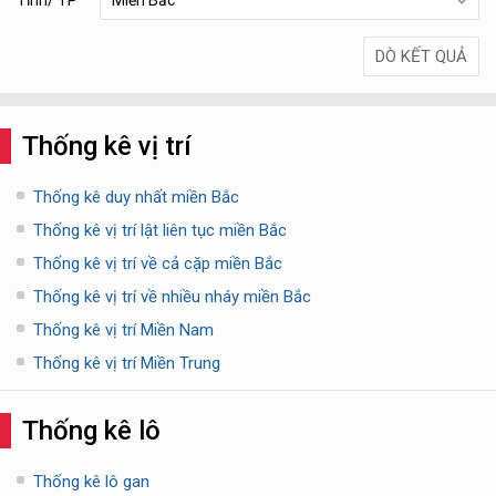
Tỉnh/ TP
Thống kê vị trí
Thống kê duy nhất miền Bắc
Thống kê vị trí lật liên tục miền Bắc
Thống kê vị trí về cả cặp miền Bắc
Thống kê vị trí về nhiều nháy miền Bắc
Thống kê vị trí Miền Nam
Thống kê vị trí Miền Trung
Thống kê lô
Thống kê lô gan