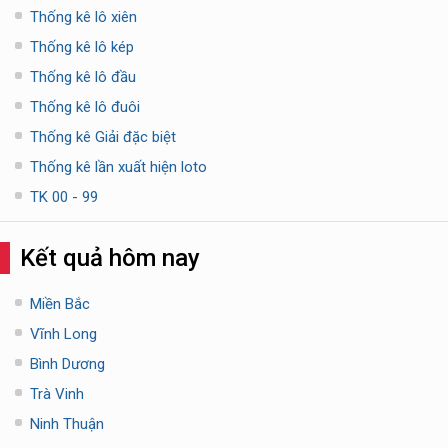
Thống kê lô xiên
Thống kê lô kép
Thống kê lô đầu
Thống kê lô đuôi
Thống kê Giải đặc biệt
Thống kê lần xuất hiện loto
TK 00 - 99
Kết quả hôm nay
Miền Bắc
Vĩnh Long
Bình Dương
Trà Vinh
Ninh Thuận