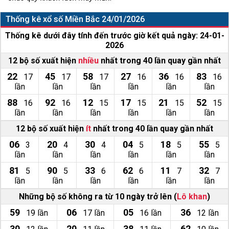
Thống kê xổ số Miền Bắc 24/01/2026
Thống kê dưới đây tính đến trước giờ kết quả ngày: 24-01-
2026
12 bộ số xuất hiện
nhiều
nhất trong 40 lần quay gần nhất
22
45
58
27
36
83
17
17
17
16
16
16
lần
lần
lần
lần
lần
lần
88
92
12
17
21
52
16
16
15
15
15
15
lần
lần
lần
lần
lần
lần
12 bộ số xuất hiện
ít
nhất trong 40 lần quay gần nhất
06
20
30
04
18
55
3
4
4
5
5
5
lần
lần
lần
lần
lần
lần
81
90
33
62
11
32
5
5
6
6
7
7
lần
lần
lần
lần
lần
lần
Những bộ số không ra từ 10 ngày trở lên (
Lô khan
)
59
06
05
36
19 lần
17 lần
16 lần
12 lần
30
20
38
62