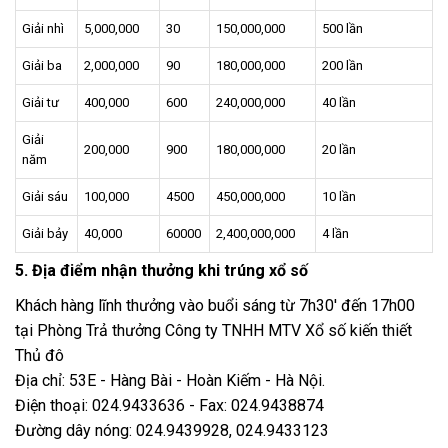
Giải nhì
5,000,000
30
150,000,000
500 lần
Giải ba
2,000,000
90
180,000,000
200 lần
Giải tư
400,000
600
240,000,000
40 lần
Giải
200,000
900
180,000,000
20 lần
năm
Giải sáu
100,000
4500
450,000,000
10 lần
Giải bảy
40,000
60000
2,400,000,000
4 lần
5. Địa điểm nhận thưởng khi trúng xổ số
Khách hàng lĩnh thưởng vào buổi sáng từ 7h30' đến 17h00
tại Phòng Trả thưởng Công ty TNHH MTV Xổ số kiến thiết
Thủ đô
Địa chỉ: 53E - Hàng Bài - Hoàn Kiếm - Hà Nội.
Điện thoại: 024.9433636 - Fax: 024.9438874
Đường dây nóng: 024.9439928, 024.9433123