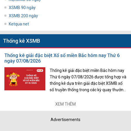
XSMB 90 ngày
XSMB 200 ngày
Ketqua net
Thống kê XSMB
Thống kê giải đặc biệt Xổ số miền Bắc hôm nay Thứ 6
ngày 07/08/2026
Thống kê giải đặc biệt miền Bắc hôm nay
Thứ 6 ngày 07/08/2026 được tổng hợp và
thống kê dựa trên giải đặc biệt XSMB xổ
số truyền thống trong các kỳ quay thưởng
của các ngày trước, tuần trước, tháng
trước, các năm trước
XEM THÊM
Advertisements