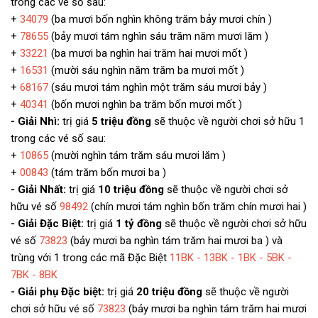
trong các vé số sau:
+
34079
(ba mươi bốn nghìn không trăm bảy mươi chín )
+
78655
(bảy mươi tám nghìn sáu trăm năm mươi lăm )
+
33221
(ba mươi ba nghìn hai trăm hai mươi mốt )
+
16531
(mười sáu nghìn năm trăm ba mươi mốt )
+
68167
(sáu mươi tám nghìn một trăm sáu mươi bảy )
+
40341
(bốn mươi nghìn ba trăm bốn mươi mốt )
- Giải Nhì:
trị giá
5 triệu đồng
sẽ thuộc về người chơi sở hữu 1
trong các vé số sau:
+
10865
(mười nghìn tám trăm sáu mươi lăm )
+
00843
(tám trăm bốn mươi ba )
- Giải Nhất:
trị giá
10 triệu đồng
sẽ thuộc về người chơi sở
hữu vé số
98492
(chín mươi tám nghìn bốn trăm chín mươi hai )
- Giải Đặc Biệt:
trị giá
1 tỷ đồng
sẽ thuộc về người chơi sở hữu
vé số
73823
(bảy mươi ba nghìn tám trăm hai mươi ba ) và
trùng với 1 trong các mã Đặc Biệt
11BK - 13BK - 1BK - 5BK -
7BK - 8BK
- Giải phụ Đặc biệt:
trị giá
20 triệu đồng
sẽ thuộc về người
chơi sở hữu vé số
73823
(bảy mươi ba nghìn tám trăm hai mươi