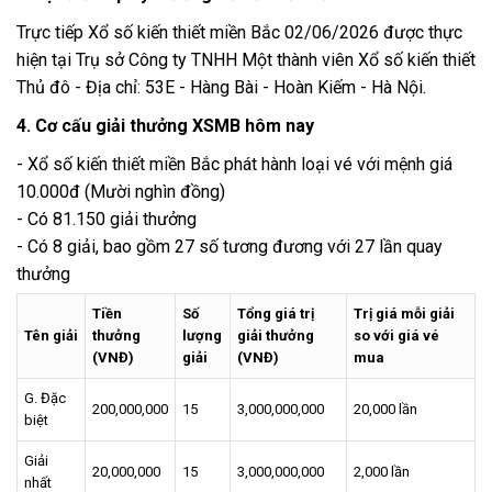
Trực tiếp Xổ số kiến thiết miền Bắc 02/06/2026 được thực
hiện tại Trụ sở Công ty TNHH Một thành viên Xổ số kiến thiết
Thủ đô - Địa chỉ: 53E - Hàng Bài - Hoàn Kiếm - Hà Nội.
4. Cơ cấu giải thưởng XSMB hôm nay
- Xổ số kiến thiết miền Bắc phát hành loại vé với mệnh giá
10.000đ (Mười nghìn đồng)
- Có 81.150 giải thưởng
- Có 8 giải, bao gồm 27 số tương đương với 27 lần quay
thưởng
Tiền
Số
Tổng giá trị
Trị giá mỗi giải
Tên giải
thưởng
lượng
giải thưởng
so với giá vé
(VNĐ)
giải
(VNĐ)
mua
G. Đặc
200,000,000
15
3,000,000,000
20,000 lần
biệt
Giải
20,000,000
15
3,000,000,000
2,000 lần
nhất