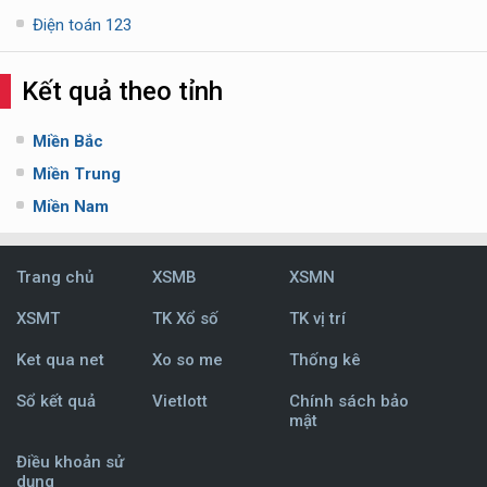
Điện toán 123
Kết quả theo tỉnh
Miền Bắc
Miền Trung
Miền Nam
Trang chủ
XSMB
XSMN
XSMT
TK Xổ số
TK vị trí
Ket qua net
Xo so me
Thống kê
Sổ kết quả
Vietlott
Chính sách bảo
mật
Điều khoản sử
dụng